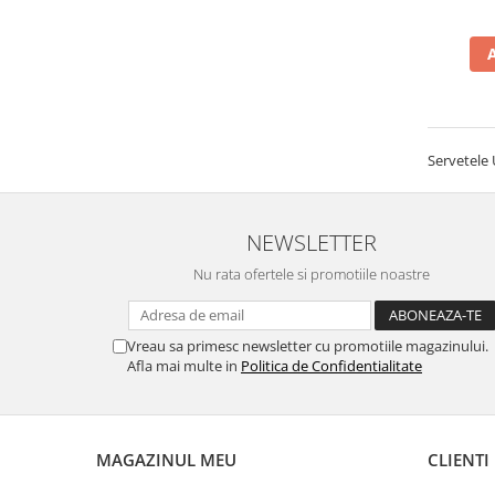
Pamatuf praf
Pompa apa masina de carotat
Pulverizatoare
Pulverizatoare profesionale
Servetele
Saci de menaj
Sisteme mopuri preimpregnate
Sistem unica folosinta
NEWSLETTER
Uscatoare maini
Nu rata ofertele si promotiile noastre
Vreau sa primesc newsletter cu promotiile magazinului.
Afla mai multe in
Politica de Confidentialitate
MAGAZINUL MEU
CLIENTI