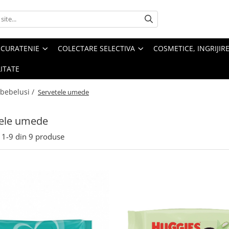
 CURATENIE
COLECTARE SELECTIVA
COSMETICE, INGRIJIR
ITATE
e bebelusi /
Servetele umede
tele umede
1-
9
din
9
produse