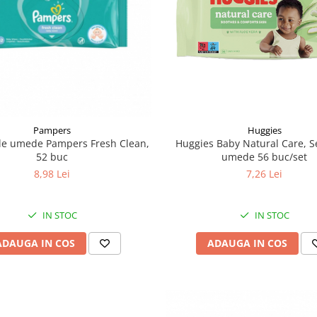
Pampers
Huggies
ele umede Pampers Fresh Clean,
Huggies Baby Natural Care, S
52 buc
umede 56 buc/set
8,98 Lei
7,26 Lei
IN STOC
IN STOC
ADAUGA IN COS
ADAUGA IN COS