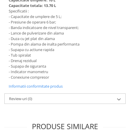
Capacitate totala: 13.70 L
Pamatuf praf
Specificatii :
Pompa apa masina de carotat
- Capacitate de umplere de 5 L;
- Presiune de operare 6 bar;
Pulverizatoare
- Banda indicatoare de nivel transparent;
- Lance de pulverizare din alama
Pulverizatoare profesionale
- Duza cu jet plat din alama
Saci de menaj
- Pompa din alama de inalta performanta
- Supapa cu actiune rapida
Sisteme mopuri preimpregnate
- Tub spiralat
Sistem unica folosinta
- Drenaj rezidual
- Supapa de siguranta
Uscatoare maini
- Indicator manometru
- Conexiune compresor
Informatii conformitate produs
Review-uri
(0)
PRODUSE SIMILARE