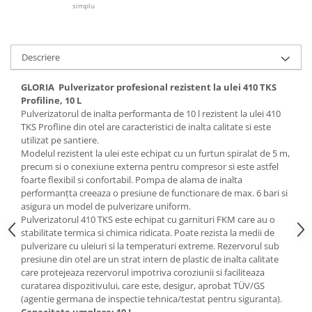
Articole de bucatarie si catering
simplu
Odorizante Camera
Folii si ambalaje
Odorizante Speciale
Pahare de unica folosinta
PACHETE PROMO
Descriere
Tacamuri de unica folosinta
Produse de curatare industriala
Vesela de unica folosinta
GLORIA Pulverizator profesional rezistent la ulei 410 TKS
Solutii de indepartarea cimentului
Dispensere
Profiline, 10 L
(decapanti)
Pulverizatorul de inalta performanta de 10 l rezistent la ulei 410
Dispensere folie
TKS Profline din otel are caracteristici de inalta calitate si este
Dispensere hartie
utilizat pe santiere.
Modelul rezistent la ulei este echipat cu un furtun spiralat de 5 m,
Dispensere sapun
precum si o conexiune externa pentru compresor si este astfel
HARTIE
foarte flexibil si confortabil. Pompa de alama de inalta
performanțta creeaza o presiune de functionare de max. 6 bari si
Hartie igienica
asigura un model de pulverizare uniform.
Prosoape pliate
Pulverizatorul 410 TKS este echipat cu garnituri FKM care au o
stabilitate termica si chimica ridicata. Poate rezista la medii de
Role medicale
pulverizare cu uleiuri si la temperaturi extreme. Rezervorul sub
Role prosop
presiune din otel are un strat intern de plastic de inalta calitate
Manusi
care protejeaza rezervorul impotriva coroziunii si faciliteaza
curatarea dispozitivului, care este, desigur, aprobat TÜV/GS
Manusi medicale
(agentie germana de inspectie tehnica/testat pentru siguranta).
Manusi menaj
Capacitate umplere: 10 L