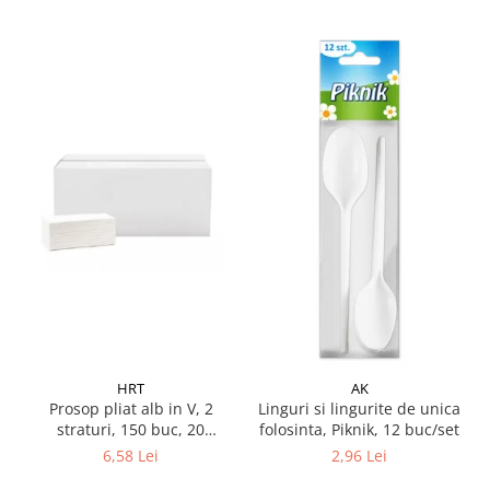
HRT
AK
Prosop pliat alb in V, 2
Linguri si lingurite de unica
straturi, 150 buc, 20
folosinta, Piknik, 12 buc/set
pachete/ bax
6,58 Lei
2,96 Lei