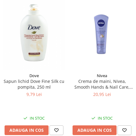
Dove
Nivea
Sapun lichid Dove Fine Silk cu
Crema de maini, Nivea,
pompita, 250 ml
Smooth Hands & Nail Care,
100 ml
9,79 Lei
20,95 Lei
IN STOC
IN STOC
ADAUGA IN COS
ADAUGA IN COS