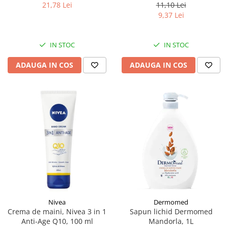
rezerva, 500 ml
manusi, masti si talpi pantofi,
11,10 Lei
21,78 Lei
110 ml
9,37 Lei
IN STOC
IN STOC
ADAUGA IN COS
ADAUGA IN COS
Nivea
Dermomed
Crema de maini, Nivea 3 in 1
Sapun lichid Dermomed
Anti-Age Q10, 100 ml
Mandorla, 1L