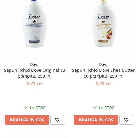
Pamatuf praf
Pompa apa masina de carotat
Pulverizatoare
Pulverizatoare profesionale
Saci de menaj
Sisteme mopuri preimpregnate
Sistem unica folosinta
Dove
Dove
Sapun lichid Dove Original cu
Sapun lichid Dove Shea Butter
Uscatoare maini
pompita, 250 ml
cu pompita, 250 ml
9,79 Lei
9,79 Lei
IN STOC
IN STOC
ADAUGA IN COS
ADAUGA IN COS