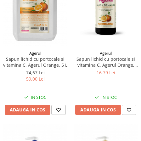
Articole de bucatarie si catering
Odorizante Camera
Folii si ambalaje
Odorizante Speciale
Pahare de unica folosinta
PACHETE PROMO
Tacamuri de unica folosinta
Produse de curatare industriala
Vesela de unica folosinta
Solutii de indepartarea cimentului
Dispensere
(decapanti)
Agerul
Agerul
Dispensere folie
Sapun lichid cu portocale si
Sapun lichid cu portocale si
Dispensere hartie
vitamina C, Agerul Orange,
vitamina C, Agerul Orange, 5 L
300 ml
Dispensere sapun
16,79 Lei
74,67 Lei
59,00 Lei
HARTIE
Hartie igienica
Prosoape pliate
IN STOC
IN STOC
Role medicale
ADAUGA IN COS
ADAUGA IN COS
Role prosop
Manusi
Manusi medicale
Manusi menaj