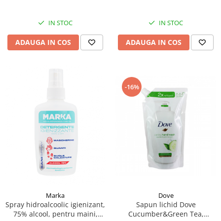
IN STOC
IN STOC
ADAUGA IN COS
ADAUGA IN COS
-16%
Dove
Marka
Sapun lichid Dove
Spray hidroalcoolic igienizant,
Cucumber&Green Tea,
75% alcool, pentru maini,