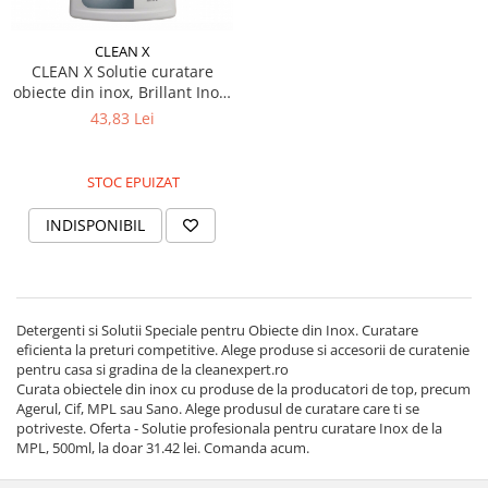
Pamatuf praf
CLEAN X
Pompa apa masina de carotat
CLEAN X Solutie curatare
obiecte din inox, Brillant Inox,
Pulverizatoare
500 ml
43,83 Lei
Pulverizatoare profesionale
Saci de menaj
STOC EPUIZAT
Sisteme mopuri preimpregnate
INDISPONIBIL
Sistem unica folosinta
Uscatoare maini
Detergenti si Solutii Speciale pentru Obiecte din Inox. Curatare
eficienta la preturi competitive. Alege produse si accesorii de curatenie
pentru casa si gradina de la cleanexpert.ro
Curata obiectele din inox cu produse de la producatori de top, precum
Agerul, Cif, MPL sau Sano. Alege produsul de curatare care ti se
potriveste. Oferta - Solutie profesionala pentru curatare Inox de la
MPL, 500ml, la doar 31.42 lei. Comanda acum.