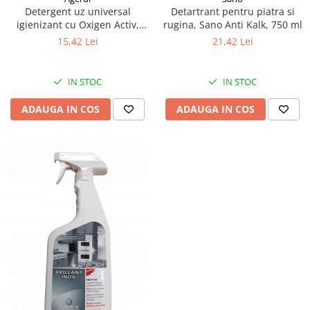
Articole de bucatarie si catering
Detergent uz universal
Detartrant pentru piatra si
Odorizante Camera
igienizant cu Oxigen Activ,
rugina, Sano Anti Kalk, 750 ml
Folii si ambalaje
Odorizante Speciale
Agerul, 750 ml
15,42 Lei
21,42 Lei
Pahare de unica folosinta
PACHETE PROMO
Tacamuri de unica folosinta
Produse de curatare industriala
Vesela de unica folosinta
IN STOC
IN STOC
Solutii de indepartarea cimentului
Dispensere
(decapanti)
ADAUGA IN COS
ADAUGA IN COS
Dispensere folie
Dispensere hartie
Dispensere sapun
HARTIE
Hartie igienica
Prosoape pliate
Role medicale
Role prosop
Manusi
Manusi medicale
Manusi menaj