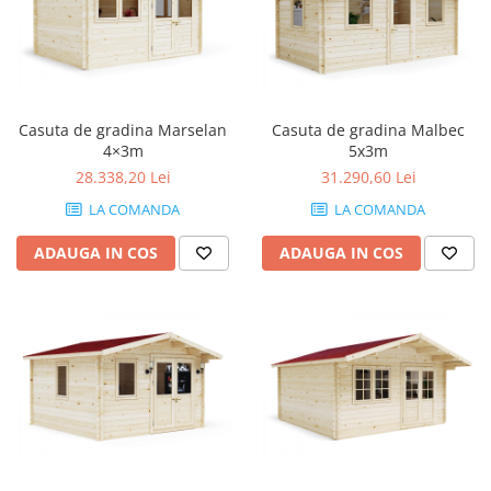
Articole de bucatarie si catering
Odorizante Camera
Folii si ambalaje
Odorizante Speciale
Pahare de unica folosinta
PACHETE PROMO
Tacamuri de unica folosinta
Produse de curatare industriala
Vesela de unica folosinta
Casuta de gradina Marselan
Casuta de gradina Malbec
Solutii de indepartarea cimentului
4×3m
5x3m
Dispensere
(decapanti)
28.338,20 Lei
31.290,60 Lei
Dispensere folie
LA COMANDA
LA COMANDA
Dispensere hartie
Dispensere sapun
ADAUGA IN COS
ADAUGA IN COS
HARTIE
Hartie igienica
Prosoape pliate
Role medicale
Role prosop
Manusi
Manusi medicale
Manusi menaj