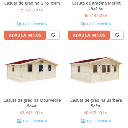
Casuta de gradina Giro 4x4m
Casuta de gradina Merlot
Pamatuf praf
4.5x4.5m
29.451,40 Lei
Pompa apa masina de carotat
36.614,60 Lei
LA COMANDA
LA COMANDA
Pulverizatoare
Pulverizatoare profesionale
ADAUGA IN COS
ADAUGA IN COS
Saci de menaj
Sisteme mopuri preimpregnate
Sistem unica folosinta
Uscatoare maini
Casuta de gradina Mourvedre
Casuta de gradina Barbera
6×4m
5×5m
42.337,90 Lei
40.522,90 Lei
LA COMANDA
LA COMANDA