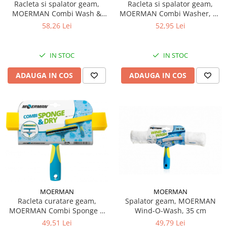
Racleta si spalator geam,
Racleta si spalator geam,
Galeti clasice
Lemn/ parchet/ laminat
MOERMAN Combi Washer, 25
MOERMAN Combi Wash &
Set mop + galeata
cm
Dry, 25 cm
Piatra naturala/ placi ceramice
52,95 Lei
58,26 Lei
Perii
Universal
Perie de tavan
Detergenti textile
IN STOC
IN STOC
Perii diverse
Balsam de rufe
Raclete
ADAUGA IN COS
ADAUGA IN COS
Aditivi spalare
Raclete geam
Detergent de rufe
Raclete pardoseala
Indepartare pete
Bureti
Parfum rufe
Detergenti ultraconcentrati
Bureti canelati
Bureti metalici
Dezinfectanti, igienizanti
Bureti speciali
Insecticide
Bureti universali
Intretinere incaltaminte
Accesorii baie si bucatarie
MOERMAN
MOERMAN
Odorizante
Accesorii pe coduri de culori
Spalator geam, MOERMAN
Racleta curatare geam,
Odorizante textile
Wind-O-Wash, 35 cm
MOERMAN Combi Sponge &
Animale de companie
Dry, 25 cm
49,79 Lei
49,51 Lei
Odorizante baie