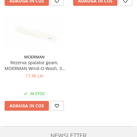
ADAUGA IN COS
ADAUGA IN COS
Pamatuf praf
Pompa apa masina de carotat
Pulverizatoare
Pulverizatoare profesionale
Saci de menaj
Sisteme mopuri preimpregnate
MOERMAN
Rezerva spalator geam,
Sistem unica folosinta
MOERMAN Wind-O-Wash, 35
Uscatoare maini
cm
17,96 Lei
IN STOC
ADAUGA IN COS
NEWSLETTER