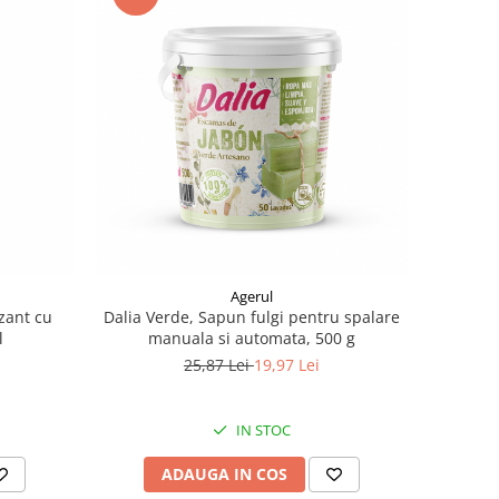
Agerul
izant cu
Dalia Verde, Sapun fulgi pentru spalare
l
manuala si automata, 500 g
25,87 Lei
19,97 Lei
IN STOC
ADAUGA IN COS