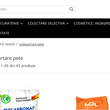
 CURATENIE
COLECTARE SELECTIVA
COSMETICE, INGRIJIR
ITATE
ti textile /
Indepartare pete
rtare pete
1-
36
din
43
produse