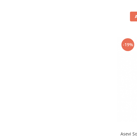
Pamatuf praf
Pompa apa masina de carotat
Pulverizatoare
Pulverizatoare profesionale
-19%
Saci de menaj
Sisteme mopuri preimpregnate
Sistem unica folosinta
Uscatoare maini
Asevi S