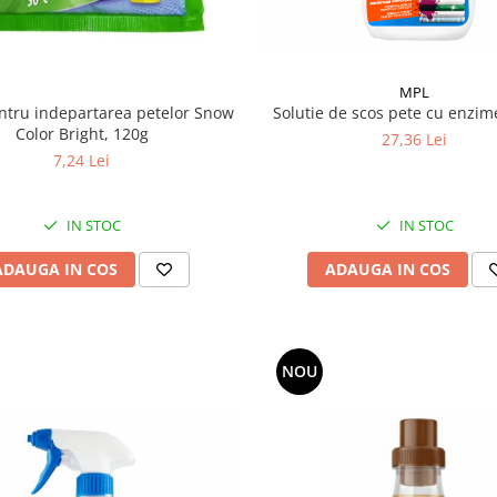
MPL
Solutie de scos pete cu enzim
ntru indepartarea petelor Snow
Color Bright, 120g
27,36 Lei
7,24 Lei
IN STOC
IN STOC
ADAUGA IN COS
ADAUGA IN COS
NOU