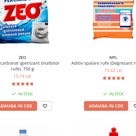
ZEO
MPL
carbonat igienizant (Inalbitor
Aditiv spalare rufe (Degresant r
rufe), 750 g
15,62 Lei
15,74 Lei
IN STOC
IN STOC
ADAUGA IN COS
ADAUGA IN COS