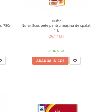
Nufar
e, 750ml
Nufar Scos pete pentru mașina de spalat,
1 L
26,17 Lei
IN STOC
ADAUGA IN COS