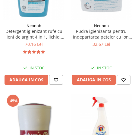
Neonob
Neonob
Detergent igienizant rufe cu
Pudra igienizanta pentru
ioni de argint 4 in 1, lichid,
indepartarea petelor cu ioni
Neonob, 3 l, 46 spalari
de argint, 4 in 1, Neonob,
70,16 Lei
32,67 Lei
500g
IN STOC
IN STOC
ADAUGA IN COS
ADAUGA IN COS
-45%