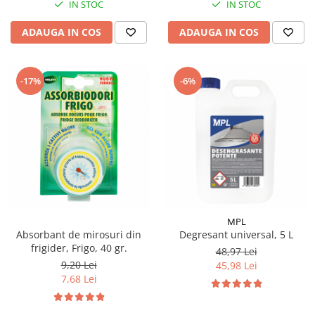
IN STOC
IN STOC
ADAUGA IN COS
ADAUGA IN COS
-17%
-6%
MPL
Absorbant de mirosuri din
Degresant universal, 5 L
frigider, Frigo, 40 gr.
48,97 Lei
9,20 Lei
45,98 Lei
7,68 Lei