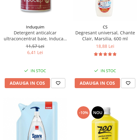
Induquim
CS
Detergent anticalcar
Degresant universal, Chante
ultraconcentrat baie, Inducap
Clair, Marsilia, 600 ml
60, 22 ml
11,57 Lei
18,88 Lei
6,41 Lei
IN STOC
IN STOC
ADAUGA IN COS
ADAUGA IN COS
-10%
NOU