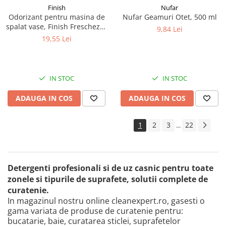
Finish
Nufar
Odorizant pentru masina de
Nufar Geamuri Otet, 500 ml
spalat vase, Finish Freschezza
9,84 Lei
Montana, 2x4 ml
19,55 Lei
IN STOC
IN STOC
ADAUGA IN COS
ADAUGA IN COS
1
2
3
22
...
Detergenti profesionali si de uz casnic pentru toate
zonele si tipurile de suprafete, solutii complete de
curatenie.
In magazinul nostru online cleanexpert.ro, gasesti o
gama variata de produse de curatenie pentru:
bucatarie, baie, curatarea sticlei, suprafetelor