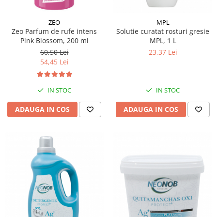
ZEO
MPL
Zeo Parfum de rufe intens
Solutie curatat rosturi gresie
Pink Blossom, 200 ml
MPL, 1 L
60,50 Lei
23,37 Lei
54,45 Lei
IN STOC
IN STOC
ADAUGA IN COS
ADAUGA IN COS