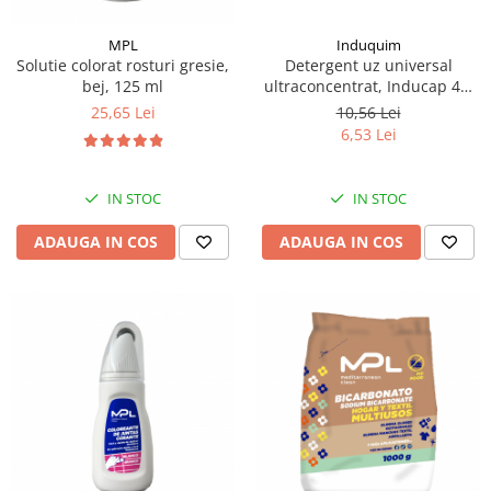
MPL
Induquim
Solutie colorat rosturi gresie,
Detergent uz universal
bej, 125 ml
ultraconcentrat, Inducap 40,
22 ml
25,65 Lei
10,56 Lei
6,53 Lei
IN STOC
IN STOC
ADAUGA IN COS
ADAUGA IN COS