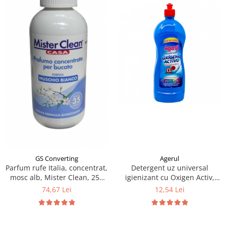
Agerul
GS Converting
Detergent uz universal
Parfum rufe Italia, concentrat,
igienizant cu Oxigen Activ,
mosc alb, Mister Clean, 250
Agerul, 1l
ml
12,54 Lei
74,67 Lei