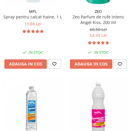
Pamatuf praf
MPL
ZEO
Pompa apa masina de carotat
Spray pentru calcat haine, 1 L
Zeo Parfum de rufe intens
Angel Kiss, 200 ml
13,88 Lei
Pulverizatoare
60,50 Lei
Pulverizatoare profesionale
54,45 Lei
Saci de menaj
Sisteme mopuri preimpregnate
IN STOC
IN STOC
Sistem unica folosinta
ADAUGA IN COS
ADAUGA IN COS
Uscatoare maini