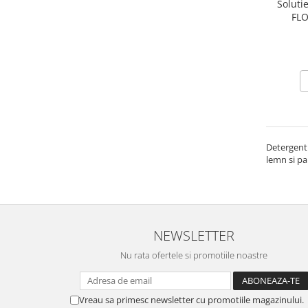
Soluti
Pamatuf praf
FLO
Pompa apa masina de carotat
Pulverizatoare
Pulverizatoare profesionale
Saci de menaj
Sisteme mopuri preimpregnate
Sistem unica folosinta
Detergenti
lemn si pa
Uscatoare maini
NEWSLETTER
Nu rata ofertele si promotiile noastre
Vreau sa primesc newsletter cu promotiile magazinului.