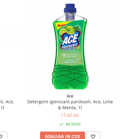
Ace
i, Ace,
Detergent igienizant pardoseli, Ace, Lime
 1l
& Menta, 1l
17,42 Lei
IN STOC
ADAUGA IN COS