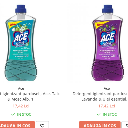
Ace
Ace
 igienizant pardoseli, Ace, Talc
Detergent igienizant pardosel
& Mosc Alb, 1l
Lavanda & Ulei esential,
17,42 Lei
17,42 Lei
IN STOC
IN STOC
ADAUGA IN COS
ADAUGA IN COS