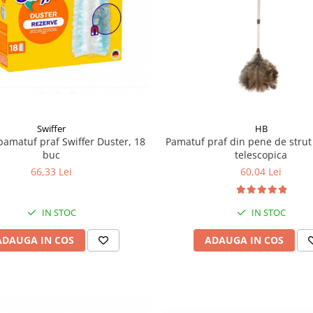
Swiffer
HB
pamatuf praf Swiffer Duster, 18
Pamatuf praf din pene de strut
buc
telescopica
66,33 Lei
60,04 Lei
IN STOC
IN STOC
ADAUGA IN COS
ADAUGA IN COS