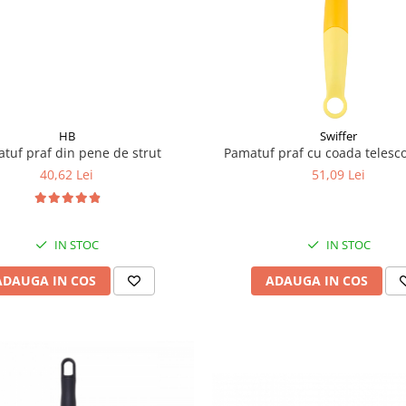
HB
Swiffer
tuf praf din pene de strut
40,62 Lei
51,09 Lei
IN STOC
IN STOC
ADAUGA IN COS
ADAUGA IN COS