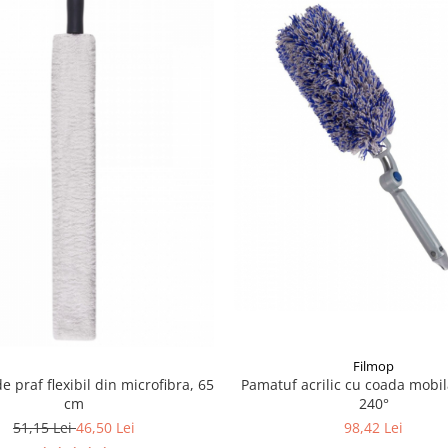
Filmop
 praf flexibil din microfibra, 65
Pamatuf acrilic cu coada mobil
cm
240°
51,15 Lei
46,50 Lei
98,42 Lei