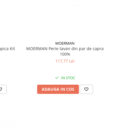
MOERMAN
MOERMAN Perie tavan din par de capra
Pamatuf praf cu coada telescopica Kit
100%
117,77 Lei
IN STOC
ADAUGA IN COS