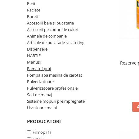
Fosa septica
Spalatoare geam
Ingrijire par
Perii
Cozi din lemn
Solutie desfundat tevi
Raclete
Cozi telescopice
Cozi metalice
Bureti
Curatare sticla, ferestre,oglinzi
Ustensile pardoseala
Cozi telescopice
Accesorii baie si bucatarie
Curatare suprafete exterioare
Accesorii pe coduri de culori
Suporturi cozi
Graffiti
Animale de companie
AUTO
Articole de bucatarie si catering
Terasa
Curatare exterioara
Dispensere
Detergenti diverse suprafete
Intretinere Interior
HARTIE
Covoare si tapiterii
Manusi
Rezerve 
Diverse auto
Pamatuf praf
Curatare universala
Maturi
Pompa apa masina de carotat
Detergenti speciali
Maturi clasice
Pulverizatoare
Echipamente electronice de birou
Pulverizatoare profesionale
Maturi stradale
Inox
Saci de menaj
Farase
Sisteme mopuri preimpregnate
Mobilier
Echipamente protectie
Uscatoare maini
Sobe si seminee
Articole ambalare
Detergenti ecologici
PRODUCATORI
Imbracaminte de protectie
Detergenti pardoseli
Filmop
(1)
Galeti
Ceara padoseala