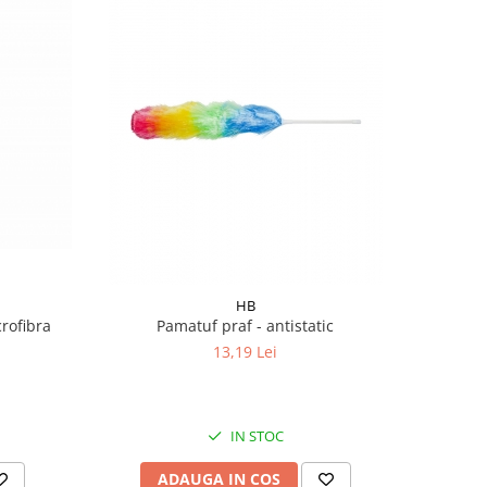
HB
crofibra
Pamatuf praf - antistatic
13,19 Lei
IN STOC
ADAUGA IN COS