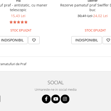
HB
Swiffer
f praf - antistatic, cu maner
Rezerve pamatuf praf Swiffer 
telescopic
buc
15,43 Lei
30,41 Lei
24,02 Lei
STOC EPUIZAT
STOC EPUIZAT
INDISPONIBIL
INDISPONIBIL
Pamatufuri de Praf
SOCIAL
Urmareste-ne in social media