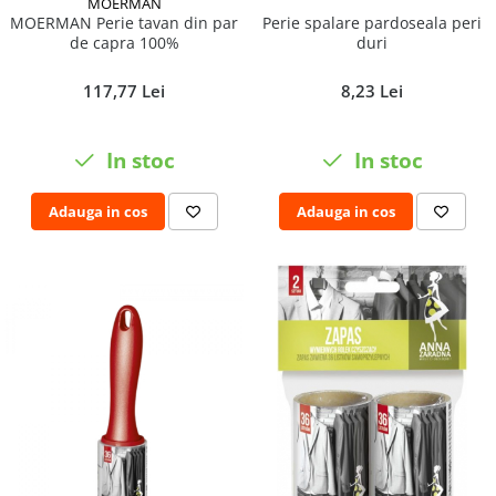
MOERMAN
Perie spalare pardoseala peri
MOERMAN Perie tavan din par
duri
de capra 100%
8,23 Lei
117,77 Lei
In stoc
In stoc
Adauga in cos
Adauga in cos