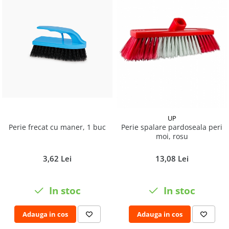
Pamatuf praf
Pompa apa masina de carotat
Pulverizatoare
Pulverizatoare profesionale
Saci de menaj
Sisteme mopuri preimpregnate
Sistem unica folosinta
UP
Uscatoare maini
Perie frecat cu maner, 1 buc
Perie spalare pardoseala peri
moi, rosu
3,62 Lei
13,08 Lei
In stoc
In stoc
Adauga in cos
Adauga in cos