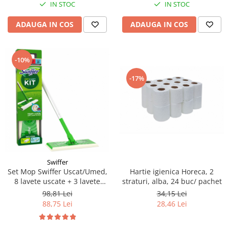
IN STOC
IN STOC
ADAUGA IN COS
ADAUGA IN COS
-10%
-17%
Swiffer
Set Mop Swiffer Uscat/Umed,
Hartie igienica Horeca, 2
8 lavete uscate + 3 lavete
straturi, alba, 24 buc/ pachet
umede
98,81 Lei
34,15 Lei
88,75 Lei
28,46 Lei