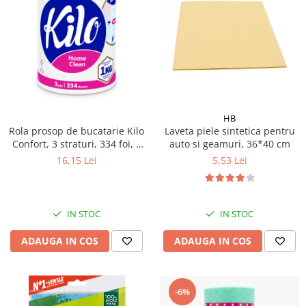
Pamatuf praf
Pompa apa masina de carotat
Pulverizatoare
Pulverizatoare profesionale
Saci de menaj
HB
Sisteme mopuri preimpregnate
Rola prosop de bucatarie Kilo
Laveta piele sintetica pentru
Sistem unica folosinta
Confort, 3 straturi, 334 foi, 1
auto si geamuri, 36*40 cm
kg
Uscatoare maini
16,15 Lei
5,53 Lei
IN STOC
IN STOC
ADAUGA IN COS
ADAUGA IN COS
-6%