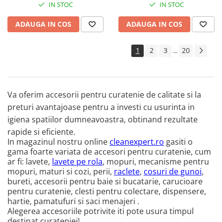
IN STOC
IN STOC
ADAUGA IN COS
ADAUGA IN COS
1
2
3
20
...
Va oferim accesorii pentru curatenie de calitate si la
preturi avantajoase pentru a investi cu usurinta in
igiena spatiilor dumneavoastra, obtinand rezultate
rapide si eficiente.
In magazinul nostru online
cleanexpert.ro
gasiti o
gama foarte variata de accesori pentru curatenie, cum
ar fi: lavete,
lavete pe rola
, mopuri, mecanisme pentru
mopuri, maturi si cozi, perii,
raclete
,
cosuri de gunoi
,
bureti, accesorii pentru baie si bucatarie, carucioare
pentru curatenie, clesti
pentru colectare, dispensere,
hartie, pamatufuri si saci menajeri .
Alegerea accesoriile potrivite iti pote usura timpul
destinat curateniei!