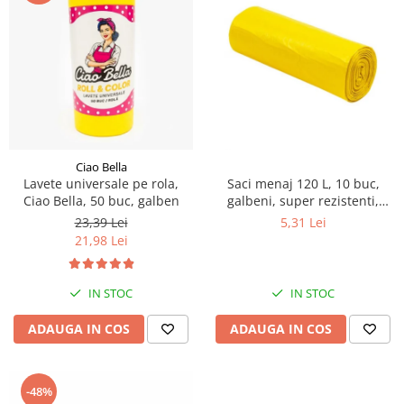
Ciao Bella
Lavete universale pe rola,
Saci menaj 120 L, 10 buc,
Ciao Bella, 50 buc, galben
galbeni, super rezistenti,
LDPE
23,39 Lei
5,31 Lei
21,98 Lei
IN STOC
IN STOC
ADAUGA IN COS
ADAUGA IN COS
-48%