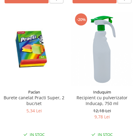
-20%
Paclan
Induquim
Burete canelat Practi Super, 2
Recipient cu pulverizator
buc/set
Inducap, 750 ml
5,34 Lei
12,18 Lei
9,78 Lei
IN STOC
IN STOC