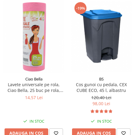
-19%
BS
Ciao Bella
Cos gunoi cu pedala, CEX
Lavete universale pe rola,
CUBE ECO, 45 l, albastru
Ciao Bella, 25 buc pe rola,
rosu
120,40 Lei
14,57 Lei
98,00 Lei
IN STOC
IN STOC
ADAUGA IN COS
ADAUGA IN COS