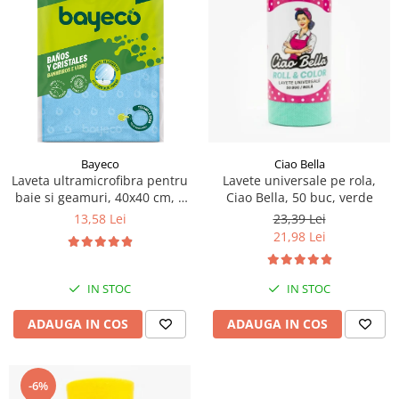
Bayeco
Ciao Bella
Laveta ultramicrofibra pentru
Lavete universale pe rola,
baie si geamuri, 40x40 cm, 1
Ciao Bella, 50 buc, verde
buc
13,58 Lei
23,39 Lei
21,98 Lei
IN STOC
IN STOC
ADAUGA IN COS
ADAUGA IN COS
-6%