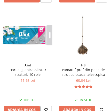
Alint
HB
Hartie igienica Alint, 3
Pamatuf praf din pene de
straturi, 10 role
strut cu coada telescopica
11,93 Lei
60,04 Lei
IN STOC
IN STOC
ADAUGA IN COS
ADAUGA IN COS