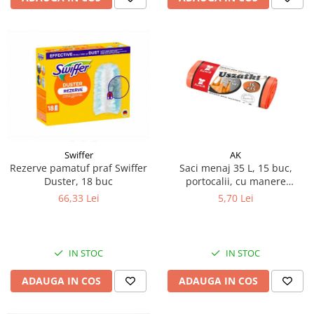
AK
Swiffer
Saci menaj 35 L, 15 buc,
Rezerve pamatuf praf Swiffer
portocalii, cu manere
Duster, 18 buc
rezistenti, HDPE
5,70 Lei
66,33 Lei
IN STOC
IN STOC
ADAUGA IN COS
ADAUGA IN COS