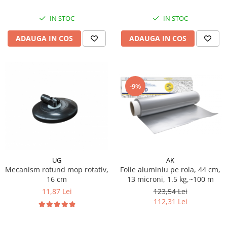
IN STOC
IN STOC
ADAUGA IN COS
ADAUGA IN COS
-9%
UG
AK
Mecanism rotund mop rotativ,
Folie aluminiu pe rola, 44 cm,
16 cm
13 microni, 1.5 kg,~100 m
11,87 Lei
123,54 Lei
112,31 Lei