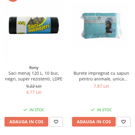
Rony
Burete impregnat cu sapun
Saci menaj 120 L, 10 buc,
pentru animale, unica
negri, super rezistenti, LDPE
folosinta,10 buc/ pachet
7,87 Lei
9,22 Lei
4,77 Lei
IN STOC
IN STOC
ADAUGA IN COS
ADAUGA IN COS