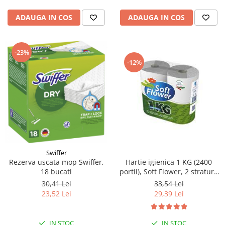
ADAUGA IN COS
ADAUGA IN COS
-23%
-12%
Swiffer
Hartie igienica 1 KG (2400
Rezerva uscata mop Swiffer,
portii), Soft Flower, 2 straturi,
18 bucati
alba, 4 role/ pachet
33,54 Lei
30,41 Lei
29,39 Lei
23,52 Lei
IN STOC
IN STOC