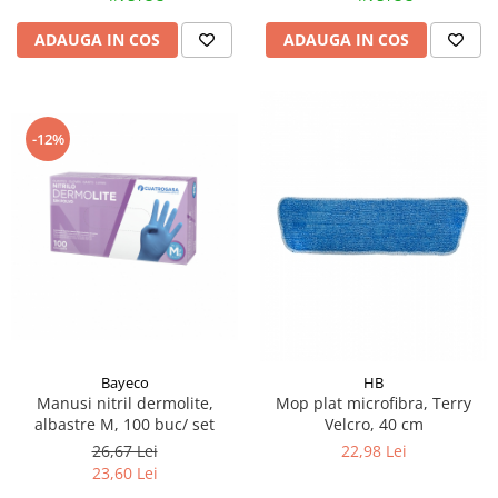
ADAUGA IN COS
ADAUGA IN COS
-12%
Bayeco
HB
Manusi nitril dermolite,
Mop plat microfibra, Terry
albastre M, 100 buc/ set
Velcro, 40 cm
26,67 Lei
22,98 Lei
23,60 Lei