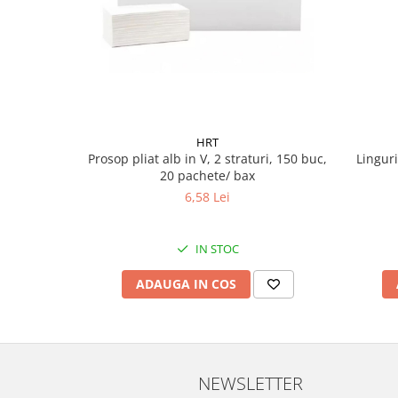
Pamatuf praf
Pompa apa masina de carotat
Pulverizatoare
Pulverizatoare profesionale
Saci de menaj
HRT
Sisteme mopuri preimpregnate
Prosop pliat alb in V, 2 straturi, 150 buc,
Linguri
20 pachete/ bax
Sistem unica folosinta
6,58 Lei
Uscatoare maini
IN STOC
ADAUGA IN COS
NEWSLETTER