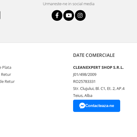
Urmareste-ne in social media
DATE COMERCIALE
 Plata
CLEANEXPERT SHOP S.R.L.
e Retur
J01/498/2009
de Retur
RO25783331
Str. Clujului, Bl. C1, Et. 2, AP.4
Teius, Alba
Contacteaza-ne