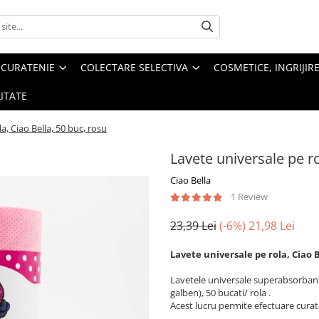
 CURATENIE
COLECTARE SELECTIVA
COSMETICE, INGRIJIR
ITATE
a, Ciao Bella, 50 buc, rosu
Lavete universale pe ro
Ciao Bella
1 Review
23,39 Lei
(-6%)
21,98 Lei
Lavete universale pe rola, Ciao B
Lavetele universale superabsorbante 
galben), 50 bucati/ rola .
Acest lucru permite efectuare curate