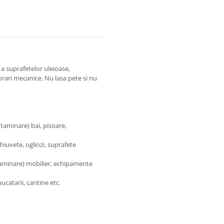
, a suprafetelor uleioase,
iorari mecanice. Nu lasa pete si nu
taminare) bai, pisoare,
iuvete, oglinzi, suprafete
aminare) mobilier, echipamente
ucatarii, cantine etc.