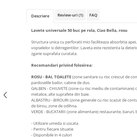
Galeti clasice
Lemn/ parchet/ laminat
Set mop + galeata
Piatra naturala/ placi ceramice
Review-uri
(1)
FAQ
Descriere
Perii
Universal
Perie de tavan
Detergenti textile
Lavete universale 50 buc pe rola, Ciao Bella, rosu
Perii diverse
Balsam de rufe
Structura unica cu perforatii mici faciliteaza absorbtia apei
Raclete
Aditivi spalare
vopselelor si detregentilor. Laveta este rezistenta la deter
zgarie suprafata curatata.
Raclete geam
Detergent de rufe
Raclete pardoseala
Indepartare pete
Recomandari privind folosirea:
Bureti
Parfum rufe
ROSU - BAI, TOALETE
(zone sanitare cu risc crescut de con
Detergenti ultraconcentrati
Bureti canelati
pardoselile bailor, cabine de dus.
Bureti metalici
GALBEN - CHIUVETE (zone cu risc mediu de contaminare) ch
Dezinfectanti, igienizanti
metalice, alte suprafete din baie.
Bureti speciali
Insecticide
ALBASTRU - BIROURI (zone generale cu risc scazut de cont
Bureti universali
de birou, zone de odihna.
Intretinere incaltaminte
Accesorii baie si bucatarie
VERDE - BUCATARII
(zone alimentare) restaurante, baruri, b
Odorizante
Accesorii pe coduri de culori
- Utilizare umeda si uscata
Odorizante textile
- Pentru fiecare situatie
Animale de companie
Odorizante baie
- Disponibile in 4 culori