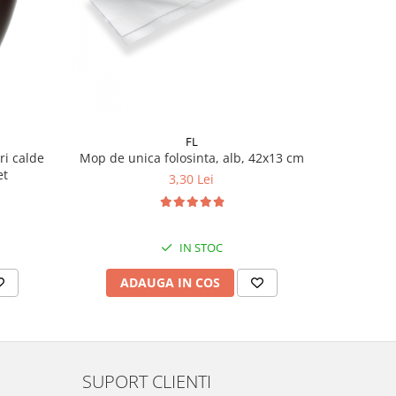
FL
ri calde
Mop de unica folosinta, alb, 42x13 cm
Mo
et
3,30 Lei
IN STOC
ADAUGA IN COS
AD
SUPORT CLIENTI