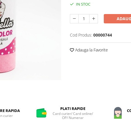
IN STOC
ADAUG
Cod Produs:
00000744
Adauga la Favorite
PLATI RAPIDE
RE RAPIDA
C
Card curier/ Card online/
in curier
OP/ Numerar