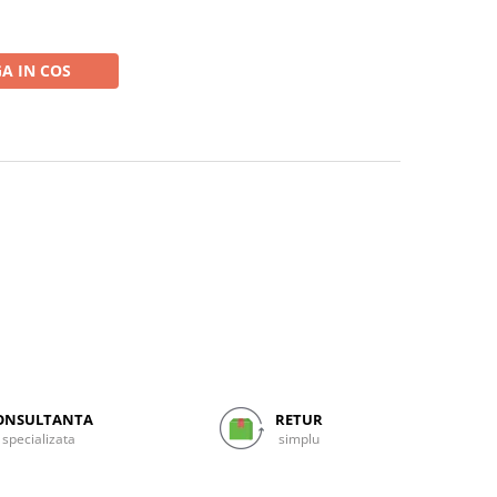
A IN COS
ONSULTANTA
RETUR
specializata
simplu