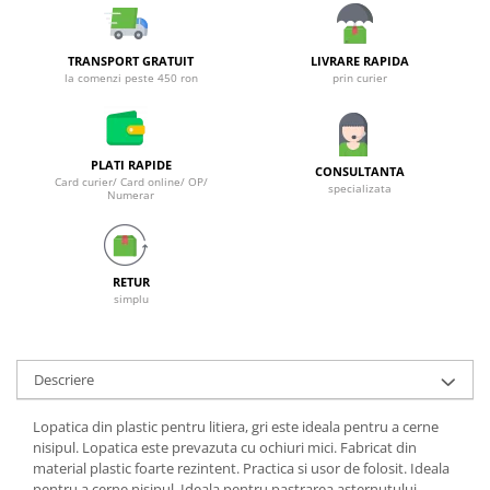
Galeti clasice
Lemn/ parchet/ laminat
Set mop + galeata
Piatra naturala/ placi ceramice
TRANSPORT GRATUIT
LIVRARE RAPIDA
Perii
Universal
la comenzi peste 450 ron
prin curier
Perie de tavan
Detergenti textile
Perii diverse
Balsam de rufe
Raclete
PLATI RAPIDE
Aditivi spalare
CONSULTANTA
Card curier/ Card online/ OP/
specializata
Raclete geam
Numerar
Detergent de rufe
Raclete pardoseala
Indepartare pete
Bureti
Parfum rufe
RETUR
Detergenti ultraconcentrati
Bureti canelati
simplu
Bureti metalici
Dezinfectanti, igienizanti
Bureti speciali
Insecticide
Bureti universali
Descriere
Intretinere incaltaminte
Accesorii baie si bucatarie
Odorizante
Lopatica din plastic pentru litiera, gri este ideala pentru a cerne
Accesorii pe coduri de culori
nisipul. Lopatica este prevazuta cu ochiuri mici. Fabricat din
Odorizante textile
Animale de companie
material plastic foarte rezintent. Practica si usor de folosit. Ideala
Odorizante baie
pentru a cerne nisipul. Ideala pentru pastrarea asternutului