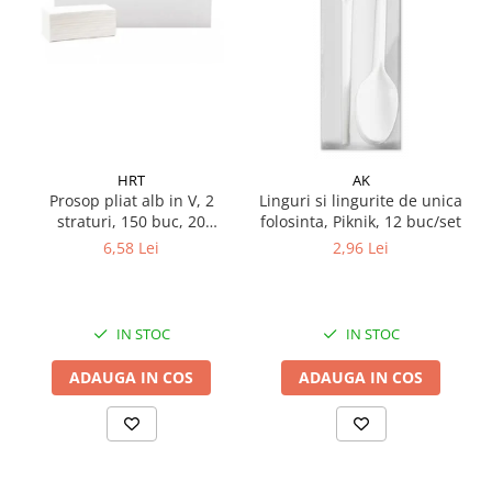
Pamatuf praf
Pompa apa masina de carotat
Pulverizatoare
Pulverizatoare profesionale
Saci de menaj
HRT
AK
Sisteme mopuri preimpregnate
Prosop pliat alb in V, 2
Linguri si lingurite de unica
straturi, 150 buc, 20
folosinta, Piknik, 12 buc/set
Sistem unica folosinta
pachete/ bax
6,58 Lei
2,96 Lei
Uscatoare maini
IN STOC
IN STOC
ADAUGA IN COS
ADAUGA IN COS