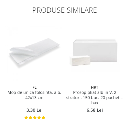
Pamatuf praf
PRODUSE SIMILARE
Pompa apa masina de carotat
Pulverizatoare
Pulverizatoare profesionale
Saci de menaj
Sisteme mopuri preimpregnate
Sistem unica folosinta
Uscatoare maini
FL
HRT
Mop de unica folosinta, alb,
Prosop pliat alb in V, 2
42x13 cm
straturi, 150 buc, 20 pachete/
bax
3,30 Lei
6,58 Lei