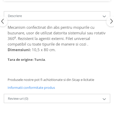
Articole de bucatarie si catering
Odorizante Camera
Folii si ambalaje
Odorizante Speciale
Descriere
Pahare de unica folosinta
PACHETE PROMO
Tacamuri de unica folosinta
Produse de curatare industriala
Mecanism confectinat din abs pentru mopurile cu
Vesela de unica folosinta
buzunare, usor de utilizat datorita sistemului sau rotativ
Solutii de indepartarea cimentului
Dispensere
360⁰. Rezistent la agentii externi. Filet universal
(decapanti)
compatibil cu toate tipurile de manere si cozi .
Dispensere folie
Dimensiuni:
10,5 x 80 cm.
Dispensere hartie
Dispensere sapun
Tara de origine: Turcia
.
HARTIE
Hartie igienica
Prosoape pliate
Produsele nostre pot fi achizitionate si din Sicap e-licitatie
Role medicale
Informatii conformitate produs
Role prosop
Review-uri
(0)
Manusi
Manusi medicale
Manusi menaj