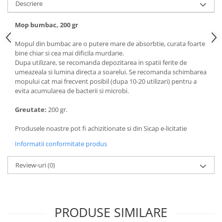
Descriere
Articole de bucatarie si catering
Odorizante Camera
Folii si ambalaje
Odorizante Speciale
Mop bumbac, 200 gr
Pahare de unica folosinta
PACHETE PROMO
Mopul din bumbac are o putere mare de absorbtie, curata foarte
Tacamuri de unica folosinta
Produse de curatare industriala
bine chiar si cea mai dificila murdarie.
Vesela de unica folosinta
Dupa utilizare, se recomanda depozitarea in spatii ferite de
Solutii de indepartarea cimentului
Dispensere
umeazeala si lumina directa a soarelui. Se recomanda schimbarea
(decapanti)
mopului cat mai frecvent posibil (dupa 10-20 utilizari) pentru a
Dispensere folie
evita acumularea de bacterii si microbi.
Dispensere hartie
Greutate:
200 gr.
Dispensere sapun
HARTIE
Produsele noastre pot fi achizitionate si din Sicap e-licitatie
Hartie igienica
Informatii conformitate produs
Prosoape pliate
Review-uri
(0)
Role medicale
Role prosop
Manusi
Manusi medicale
PRODUSE SIMILARE
Manusi menaj