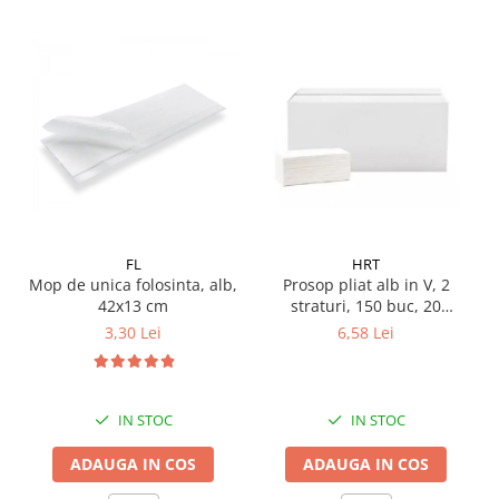
Pamatuf praf
Pompa apa masina de carotat
Pulverizatoare
Pulverizatoare profesionale
Saci de menaj
Sisteme mopuri preimpregnate
Sistem unica folosinta
Uscatoare maini
FL
HRT
Mop de unica folosinta, alb,
Prosop pliat alb in V, 2
42x13 cm
straturi, 150 buc, 20
pachete/ bax
3,30 Lei
6,58 Lei
IN STOC
IN STOC
ADAUGA IN COS
ADAUGA IN COS