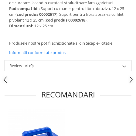
Articole de bucatarie si catering
de curatare, lasand-o curata si stralucitoare fara zgarieturi.
Odorizante Camera
Pad compatibil:
Suport cu maner pentru fibra abraziva, 12 x 25
Folii si ambalaje
Odorizante Speciale
cm (
cod produs 00002617
), Suport pentru fibra abraziva cu filet
Pahare de unica folosinta
pivolant 12 x 25 cm (
cod produs 00002618
).
PACHETE PROMO
Dimensiuni:
12 x 25 cm.
Tacamuri de unica folosinta
Produse de curatare industriala
Vesela de unica folosinta
Solutii de indepartarea cimentului
Produsele nostre pot fi achizitionate si din Sicap e-licitatie
Dispensere
(decapanti)
Informatii conformitate produs
Dispensere folie
Dispensere hartie
Review-uri
(0)
Dispensere sapun
HARTIE
Hartie igienica
RECOMANDARI
Prosoape pliate
Role medicale
Role prosop
Manusi
Manusi medicale
Manusi menaj