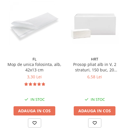
FL
HRT
Mop de unica folosinta, alb,
Prosop pliat alb in V, 2
42x13 cm
straturi, 150 buc, 20
pachete/ bax
3,30 Lei
6,58 Lei
IN STOC
IN STOC
ADAUGA IN COS
ADAUGA IN COS