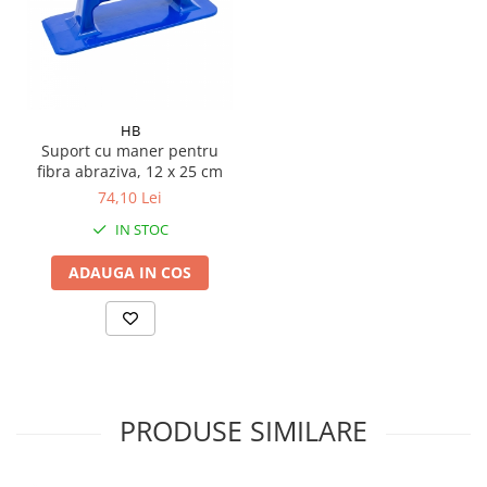
Pamatuf praf
Pompa apa masina de carotat
Pulverizatoare
Pulverizatoare profesionale
HB
Suport cu maner pentru
Saci de menaj
fibra abraziva, 12 x 25 cm
Sisteme mopuri preimpregnate
74,10 Lei
Sistem unica folosinta
IN STOC
Uscatoare maini
ADAUGA IN COS
PRODUSE SIMILARE