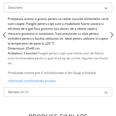
Articole de bucatarie si catering
Odorizante Camera
Descriere
Folii si ambalaje
Odorizante Speciale
Pahare de unica folosinta
PACHETE PROMO
Protejeaza aroma si gustul, pentru ca retine sucurile alimentelor cand
Tacamuri de unica folosinta
sunt coapte. Pungile pentru copt sunt o modalitate foarte usoara si
Produse de curatare industriala
eficienta de a gati fara grasime sau uleiuri, de a obtine rapid o
Vesela de unica folosinta
mancare gustoasa si sanatoasa. Sunt prevazute cu clips pentru
Solutii de indepartarea cimentului
Dispensere
inchidere pentru a facilita utilizarea lor. Ideal pentru utilizare in cuptor
(decapanti)
la temperaturi de pana la 220 °C.
Dispensere folie
Dimensiuni: 35x40 cm.
Dispensere hartie
Ambalare: 5 buc/set.
Pungile pentru copt sunt foarte usor de folosit,
sunt recomandate pentru a gati orice tip de carme, legume sau fructe
Dispensere sapun
etc.
HARTIE
Produsele nostre pot fi achizitionate si din Sicap e-licitatie
Hartie igienica
Prosoape pliate
Informatii conformitate produs
Role medicale
Review-uri
(1)
Role prosop
Manusi
Manusi medicale
Manusi menaj