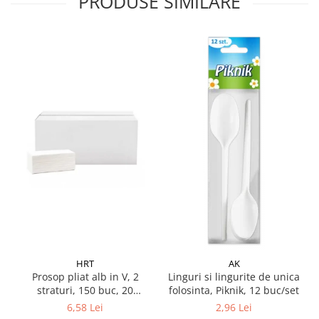
PRODUSE SIMILARE
Pamatuf praf
Pompa apa masina de carotat
Pulverizatoare
Pulverizatoare profesionale
Saci de menaj
Sisteme mopuri preimpregnate
Sistem unica folosinta
Uscatoare maini
HRT
AK
Prosop pliat alb in V, 2
Linguri si lingurite de unica
straturi, 150 buc, 20
folosinta, Piknik, 12 buc/set
pachete/ bax
6,58 Lei
2,96 Lei