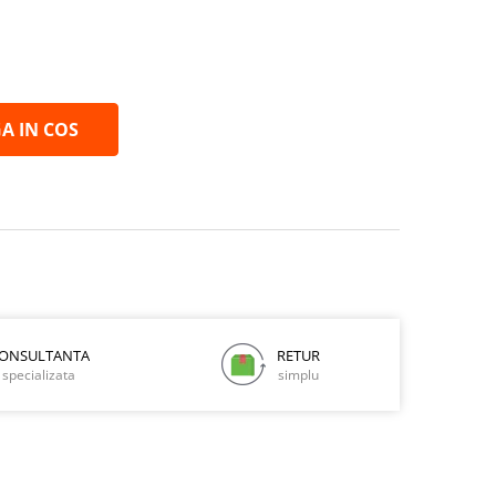
A IN COS
ONSULTANTA
RETUR
specializata
simplu