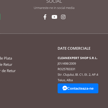
SOCIAL
Urmareste-ne in social media
DATE COMERCIALE
e Plata
CLEANEXPERT SHOP S.R.L.
J01/498/2009
de Retur
RO25783331
 de Retur
Str. Clujului, Bl. C1, Et. 2, AP.4
Teius, Alba
Contacteaza-ne