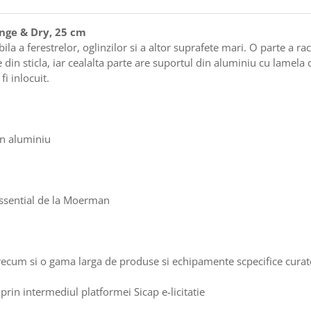
ge & Dry, 25 cm
la a ferestrelor, oglinzilor si a altor suprafete mari. O parte a r
 din sticla, iar cealalta parte are suportul din aluminiu cu lamela
i inlocuit.
in aluminiu
Essential de la Moerman
ecum si o gama larga de produse si echipamente scpecifice curat
prin intermediul platformei Sicap e-licitatie