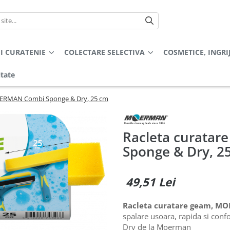
I CURATENIE
COLECTARE SELECTIVA
COSMETICE, INGRI
itate
OERMAN Combi Sponge & Dry, 25 cm
Racleta curata
Sponge & Dry, 2
49,51 Lei
Racleta curatare geam, MO
spalare usoara, rapida si conf
Dry de la Moerman