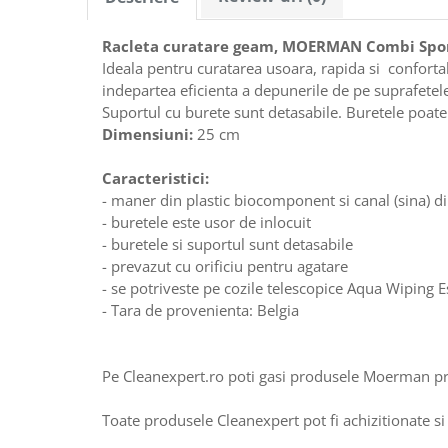
Galeti clasice
Lemn/ parchet/ laminat
Set mop + galeata
Racleta curatare geam, MOERMAN Combi Spon
Piatra naturala/ placi ceramice
Perii
Ideala pentru curatarea usoara, rapida si confortabi
Universal
indepartea eficienta a depunerile de pe suprafetele
Perie de tavan
Detergenti textile
Suportul cu burete sunt detasabile. Buretele poate f
Perii diverse
Balsam de rufe
Dimensiuni:
25 cm
Raclete
Aditivi spalare
Raclete geam
Caracteristici:
Detergent de rufe
- maner din plastic biocomponent si canal (sina) d
Raclete pardoseala
Indepartare pete
- buretele este usor de inlocuit
Bureti
Parfum rufe
- buretele si suportul sunt detasabile
Detergenti ultraconcentrati
Bureti canelati
- prevazut cu orificiu pentru agatare
Bureti metalici
- se potriveste pe cozile telescopice Aqua Wiping 
Dezinfectanti, igienizanti
- Tara de provenienta: Belgia
Bureti speciali
Insecticide
Bureti universali
Intretinere incaltaminte
Accesorii baie si bucatarie
Pe Cleanexpert.ro poti gasi produsele Moerman pr
Odorizante
Accesorii pe coduri de culori
Odorizante textile
Toate produsele Cleanexpert pot fi achizitionate si 
Animale de companie
Odorizante baie