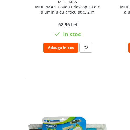
MOERMAN
Pamatuf praf
MOERMAN Coada telescopica din
MOER
aluminiu cu articulatie, 2 m
alu
Pompa apa masina de carotat
68,96 Lei
Pulverizatoare
In stoc
Pulverizatoare profesionale
Saci de menaj
Adauga in cos
Sisteme mopuri preimpregnate
Sistem unica folosinta
Uscatoare maini