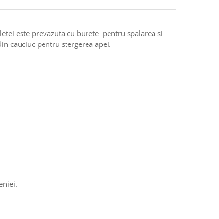
acletei este prevazuta cu burete pentru spalarea si
 din cauciuc pentru stergerea apei.
eniei.