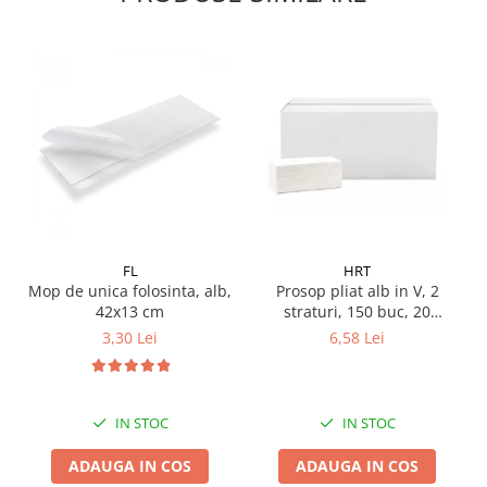
FL
HRT
Mop de unica folosinta, alb,
Prosop pliat alb in V, 2
42x13 cm
straturi, 150 buc, 20
pachete/ bax
3,30 Lei
6,58 Lei
IN STOC
IN STOC
ADAUGA IN COS
ADAUGA IN COS