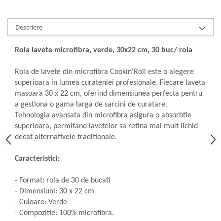
Articole de bucatarie si catering
Odorizante Camera
Folii si ambalaje
Odorizante Speciale
Descriere
Pahare de unica folosinta
PACHETE PROMO
Tacamuri de unica folosinta
Produse de curatare industriala
Rola lavete microfibra, verde, 30x22 cm, 30 buc/ rola
Vesela de unica folosinta
Solutii de indepartarea cimentului
Dispensere
Rola de lavete din microfibra Cookin'Roll este o alegere
(decapanti)
superioara in lumea curateniei profesionale. Fiecare laveta
Dispensere folie
masoara 30 x 22 cm, oferind dimensiunea perfecta pentru
Dispensere hartie
a gestiona o gama larga de sarcini de curatare.
Dispensere sapun
Tehnologia avansata din microfibra asigura o absorbtie
HARTIE
superioara, permitand lavetelor sa retina mai mult lichid
decat alternativele traditionale.
Hartie igienica
Prosoape pliate
Caracteristici:
Role medicale
Role prosop
- Format: rola de 30 de bucati
Manusi
- Dimensiuni: 30 x 22 cm
- Culoare: Verde
Manusi medicale
- Compozitie: 100% microfibra.
Manusi menaj