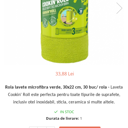
Fosa septica
Spalatoare geam
Ingrijire par
Cozi din lemn
Solutie desfundat tevi
Cozi telescopice
Cozi metalice
Curatare sticla, ferestre,oglinzi
Ustensile pardoseala
Cozi telescopice
Curatare suprafete exterioare
Suporturi cozi
Graffiti
AUTO
Terasa
Curatare exterioara
Detergenti diverse suprafete
Intretinere Interior
Covoare si tapiterii
Diverse auto
Curatare universala
Maturi
Detergenti speciali
33,88 Lei
Maturi clasice
Echipamente electronice de birou
Maturi stradale
Inox
Rola lavete microfibra verde, 30x22 cm, 30 buc/ rola -
Laveta
Farase
Mobilier
Cookin' Roll este perfecta pentru toate tipurile de suprafete,
Echipamente protectie
Sobe si seminee
inclusiv otel inoxidabil, sticla, ceramica si multe altele.
Articole ambalare
Detergenti ecologici
IN STOC
Imbracaminte de protectie
Detergenti pardoseli
Durata de livrare:
1
Galeti
Ceara padoseala