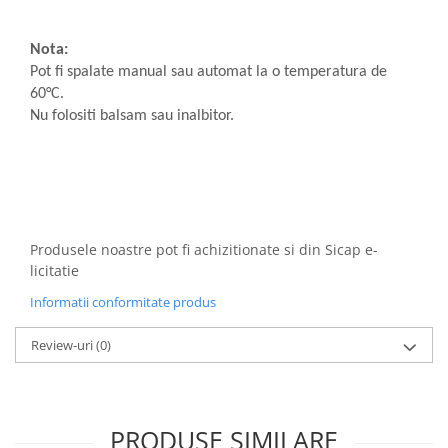
Pamatuf praf
Nota:
Pompa apa masina de carotat
Pot fi spalate manual sau automat la o temperatura de
Pulverizatoare
60°C.
Pulverizatoare profesionale
Nu folositi balsam sau inalbitor.
Saci de menaj
Sisteme mopuri preimpregnate
Sistem unica folosinta
Uscatoare maini
Produsele noastre pot fi achizitionate si din Sicap e-
licitatie
Informatii conformitate produs
Review-uri
(0)
PRODUSE SIMILARE