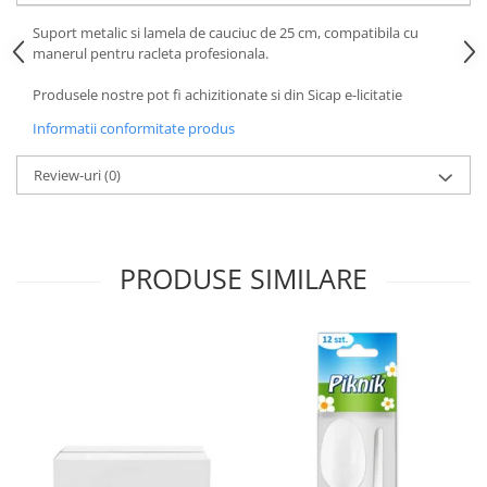
Articole de bucatarie si catering
Odorizante Camera
Suport metalic si lamela de cauciuc de 25 cm, compatibila cu
Folii si ambalaje
Odorizante Speciale
manerul pentru racleta profesionala.
Pahare de unica folosinta
PACHETE PROMO
Produsele nostre pot fi achizitionate si din Sicap e-licitatie
Tacamuri de unica folosinta
Produse de curatare industriala
Vesela de unica folosinta
Informatii conformitate produs
Solutii de indepartarea cimentului
Dispensere
(decapanti)
Review-uri
(0)
Dispensere folie
Dispensere hartie
Dispensere sapun
PRODUSE SIMILARE
HARTIE
Hartie igienica
Prosoape pliate
Role medicale
Role prosop
Manusi
Manusi medicale
Manusi menaj