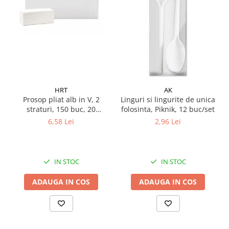
Pamatuf praf
Pompa apa masina de carotat
Pulverizatoare
Pulverizatoare profesionale
Saci de menaj
HRT
AK
Sisteme mopuri preimpregnate
Prosop pliat alb in V, 2
Linguri si lingurite de unica
Sistem unica folosinta
straturi, 150 buc, 20
folosinta, Piknik, 12 buc/set
pachete/ bax
Uscatoare maini
6,58 Lei
2,96 Lei
IN STOC
IN STOC
ADAUGA IN COS
ADAUGA IN COS