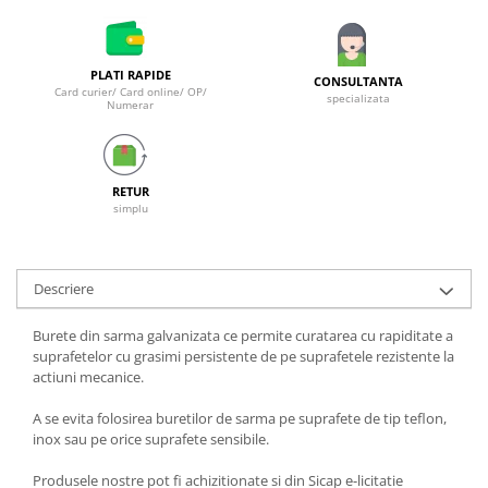
Galeti clasice
Lemn/ parchet/ laminat
Set mop + galeata
Piatra naturala/ placi ceramice
Perii
PLATI RAPIDE
Universal
CONSULTANTA
Card curier/ Card online/ OP/
specializata
Perie de tavan
Numerar
Detergenti textile
Perii diverse
Balsam de rufe
Raclete
Aditivi spalare
Raclete geam
RETUR
Detergent de rufe
simplu
Raclete pardoseala
Indepartare pete
Bureti
Parfum rufe
Detergenti ultraconcentrati
Bureti canelati
Descriere
Bureti metalici
Dezinfectanti, igienizanti
Burete din sarma galvanizata ce permite curatarea cu rapiditate a
Bureti speciali
Insecticide
suprafetelor cu grasimi persistente de pe suprafetele rezistente la
Bureti universali
actiuni mecanice.
Intretinere incaltaminte
Accesorii baie si bucatarie
Odorizante
A se evita folosirea buretilor de sarma pe suprafete de tip teflon,
Accesorii pe coduri de culori
inox sau pe orice suprafete sensibile.
Odorizante textile
Animale de companie
Odorizante baie
Produsele nostre pot fi achizitionate si din Sicap e-licitatie