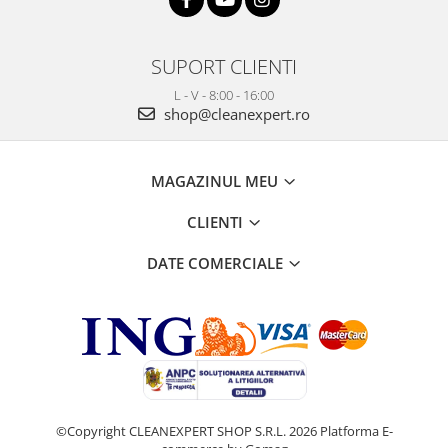
Pamatuf praf
Pompa apa masina de carotat
SUPORT CLIENTI
Pulverizatoare
L - V - 8:00 - 16:00
shop@cleanexpert.ro
Pulverizatoare profesionale
Saci de menaj
Sisteme mopuri preimpregnate
MAGAZINUL MEU
Sistem unica folosinta
CLIENTI
Uscatoare maini
DATE COMERCIALE
©Copyright CLEANEXPERT SHOP S.R.L. 2026
Platforma E-