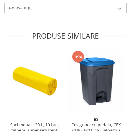
Pamatuf praf
Review-uri
(0)
Pompa apa masina de carotat
Pulverizatoare
PRODUSE SIMILARE
Pulverizatoare profesionale
Saci de menaj
Sisteme mopuri preimpregnate
-19%
Sistem unica folosinta
Uscatoare maini
BS
Saci menaj 120 L, 10 buc,
Cos gunoi cu pedala, CEX
galbeni, super rezistenti,
CUBE ECO, 45 l, albastru