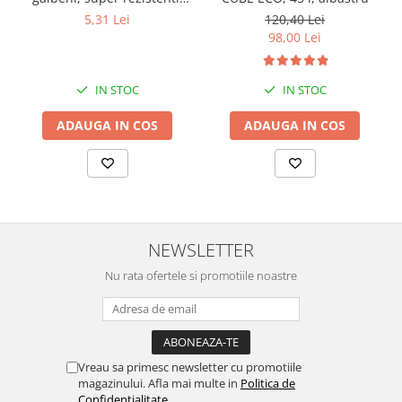
LDPE
5,31 Lei
120,40 Lei
98,00 Lei
IN STOC
IN STOC
ADAUGA IN COS
ADAUGA IN COS
NEWSLETTER
Nu rata ofertele si promotiile noastre
Vreau sa primesc newsletter cu promotiile
magazinului. Afla mai multe in
Politica de
Confidentialitate