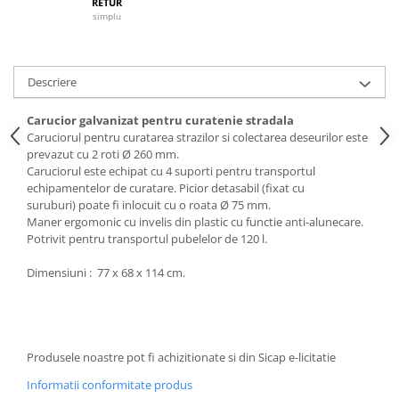
RETUR
Articole de bucatarie si catering
Odorizante Camera
simplu
Folii si ambalaje
Odorizante Speciale
Pahare de unica folosinta
PACHETE PROMO
Tacamuri de unica folosinta
Descriere
Produse de curatare industriala
Vesela de unica folosinta
Solutii de indepartarea cimentului
Carucior galvanizat pentru curatenie stradala
Dispensere
(decapanti)
Caruciorul pentru curatarea strazilor si colectarea deseurilor este
prevazut cu 2 roti Ø 260 mm.
Dispensere folie
Caruciorul este echipat cu 4 suporti pentru transportul
Dispensere hartie
echipamentelor de curatare. Picior detasabil (fixat cu
Dispensere sapun
suruburi) poate fi inlocuit cu o roata Ø 75 mm.
Maner ergomonic cu invelis din plastic cu functie anti-alunecare.
HARTIE
Potrivit pentru transportul pubelelor de 120 l.
Hartie igienica
Dimensiuni : 77 x 68 x 114 cm.
Prosoape pliate
Role medicale
Role prosop
Manusi
Produsele noastre pot fi achizitionate si din Sicap e-licitatie
Manusi medicale
Informatii conformitate produs
Manusi menaj