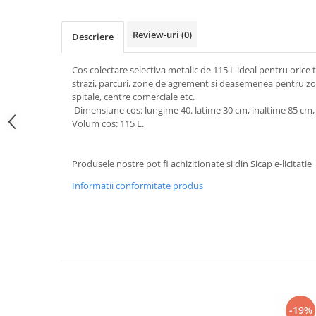
Galeti clasice
Lemn/ parchet/ laminat
Set mop + galeata
Piatra naturala/ placi ceramice
Review-uri
(0)
Descriere
Perii
Universal
Perie de tavan
Detergenti textile
Cos colectare selectiva metalic de 115 L ideal pentru orice t
strazi, parcuri, zone de agrement si deasemenea pentru zone
Perii diverse
Balsam de rufe
spitale, centre comerciale etc.
Raclete
Aditivi spalare
Dimensiune cos: lungime 40. latime 30 cm, inaltime 85 cm,
Volum cos: 115 L.
Raclete geam
Detergent de rufe
Raclete pardoseala
Indepartare pete
Bureti
Produsele nostre pot fi achizitionate si din Sicap e-licitatie
Parfum rufe
Detergenti ultraconcentrati
Bureti canelati
Informatii conformitate produs
Bureti metalici
Dezinfectanti, igienizanti
Bureti speciali
Insecticide
Bureti universali
Intretinere incaltaminte
Accesorii baie si bucatarie
Odorizante
Accesorii pe coduri de culori
Odorizante textile
Animale de companie
-19%
Odorizante baie