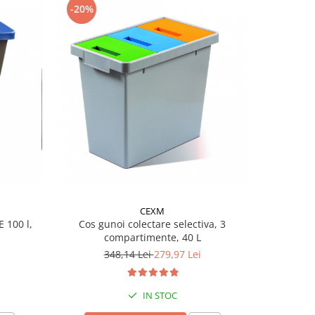
-20%
-19%
CEXM
 100 l,
Cos gunoi colectare selectiva, 3
Cos gunoi
compartimente, 40 L
348,14 Lei
279,97 Lei
IN STOC