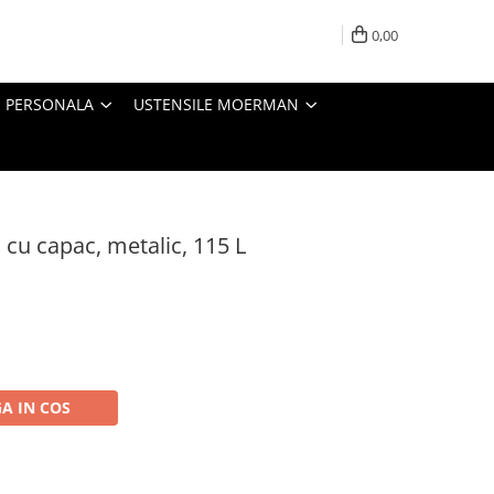
0,00
E PERSONALA
USTENSILE MOERMAN
 cu capac, metalic, 115 L
A IN COS