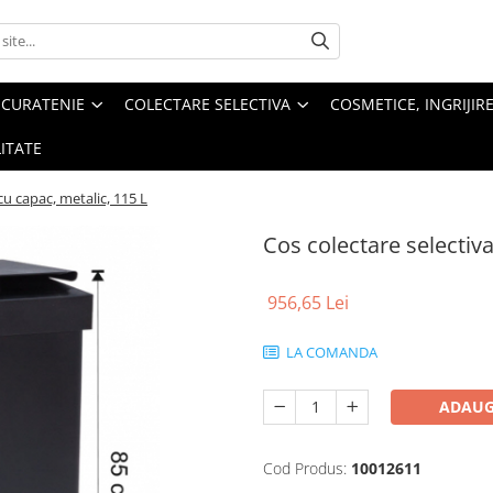
 CURATENIE
COLECTARE SELECTIVA
COSMETICE, INGRIJIR
ITATE
cu capac, metalic, 115 L
Cos colectare selectiva
956,65 Lei
LA COMANDA
ADAUG
Cod Produs:
10012611