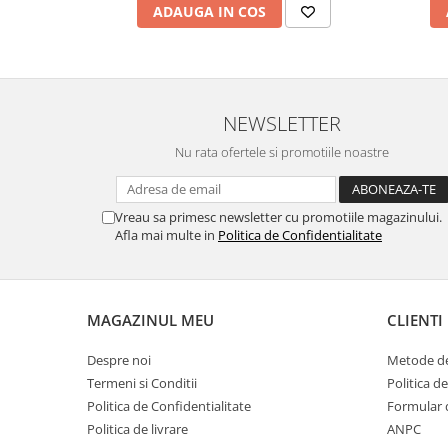
ADAUGA IN COS
Pamatuf praf
Pompa apa masina de carotat
Pulverizatoare
Pulverizatoare profesionale
NEWSLETTER
Saci de menaj
Nu rata ofertele si promotiile noastre
Sisteme mopuri preimpregnate
Sistem unica folosinta
Vreau sa primesc newsletter cu promotiile magazinului.
Uscatoare maini
Afla mai multe in
Politica de Confidentialitate
MAGAZINUL MEU
CLIENTI
Despre noi
Metode de
Termeni si Conditii
Politica d
Politica de Confidentialitate
Formular 
Politica de livrare
ANPC