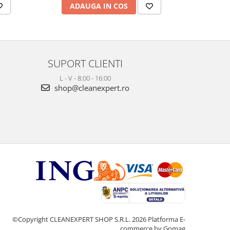
ADAUGA IN COS
AD
SUPORT CLIENTI
L - V - 8:00 - 16:00
shop@cleanexpert.ro
©Copyright CLEANEXPERT SHOP S.R.L. 2026
Platforma E-
commerce by Gomag