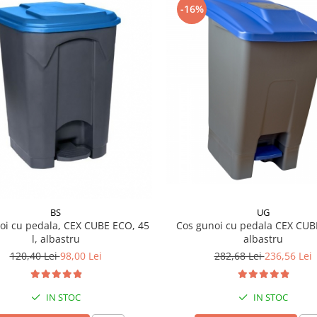
-16%
UG
BS
Cos gunoi cu pedala CEX CUBE
oi cu pedala, CEX CUBE ECO, 45
albastru
l, albastru
282,68 Lei
236,56 Lei
120,40 Lei
98,00 Lei
IN STOC
IN STOC