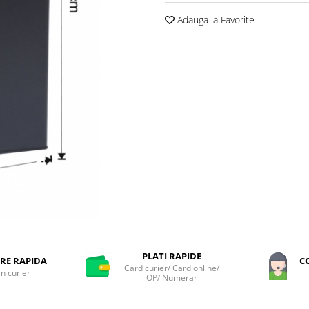
Adauga la Favorite
PLATI RAPIDE
RE RAPIDA
C
Card curier/ Card online/
in curier
OP/ Numerar