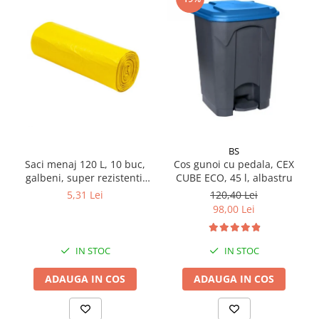
Pamatuf praf
Pompa apa masina de carotat
Pulverizatoare
Pulverizatoare profesionale
Saci de menaj
Sisteme mopuri preimpregnate
Sistem unica folosinta
BS
Saci menaj 120 L, 10 buc,
Cos gunoi cu pedala, CEX
Uscatoare maini
galbeni, super rezistenti,
CUBE ECO, 45 l, albastru
LDPE
5,31 Lei
120,40 Lei
98,00 Lei
IN STOC
IN STOC
ADAUGA IN COS
ADAUGA IN COS