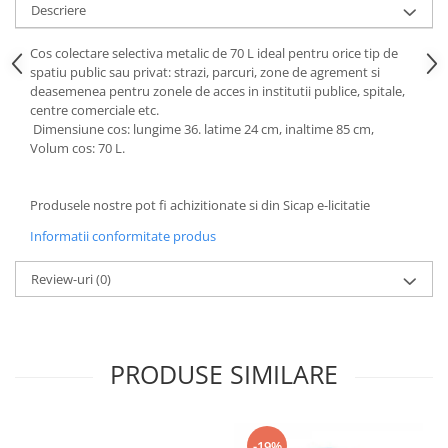
Articole de bucatarie si catering
Descriere
Odorizante Camera
Folii si ambalaje
Odorizante Speciale
Cos colectare selectiva metalic de 70 L ideal pentru orice tip de
Pahare de unica folosinta
PACHETE PROMO
spatiu public sau privat: strazi, parcuri, zone de agrement si
deasemenea pentru zonele de acces in institutii publice, spitale,
Tacamuri de unica folosinta
Produse de curatare industriala
centre comerciale etc.
Vesela de unica folosinta
Dimensiune cos: lungime 36. latime 24 cm, inaltime 85 cm,
Solutii de indepartarea cimentului
Dispensere
Volum cos: 70 L.
(decapanti)
Dispensere folie
Dispensere hartie
Produsele nostre pot fi achizitionate si din Sicap e-licitatie
Dispensere sapun
Informatii conformitate produs
HARTIE
Review-uri
(0)
Hartie igienica
Prosoape pliate
Role medicale
Role prosop
PRODUSE SIMILARE
Manusi
Manusi medicale
Manusi menaj
-19%