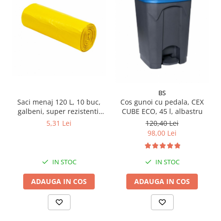
Pamatuf praf
Pompa apa masina de carotat
Pulverizatoare
Pulverizatoare profesionale
Saci de menaj
Sisteme mopuri preimpregnate
BS
Saci menaj 120 L, 10 buc,
Cos gunoi cu pedala, CEX
Sistem unica folosinta
galbeni, super rezistenti,
CUBE ECO, 45 l, albastru
Uscatoare maini
LDPE
5,31 Lei
120,40 Lei
98,00 Lei
IN STOC
IN STOC
ADAUGA IN COS
ADAUGA IN COS