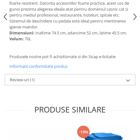
Articole de bucatarie si catering
foarte rezistent. Datorita accesoriilor foarte practice, acest cos de
Odorizante Camera
gunoi prezinta alegerea ideala atat pentru domeniul casnic cat si
Folii si ambalaje
Odorizante Speciale
pentru mediul profesional, restaurante, hoteluri, spitale etc.
Pahare de unica folosinta
Sistemul de deschidere cu pedala este ideal pentru mentinerea
PACHETE PROMO
igienei mainilor.
Tacamuri de unica folosinta
Produse de curatare industriala
Dimensiuni:
Inaltime 74.5 cm, adancime 52 cm, latime 45.5 cm.
Vesela de unica folosinta
Volum:
70L
Solutii de indepartarea cimentului
Dispensere
(decapanti)
Dispensere folie
Produsele nostre pot fi achizitionate si din Sicap e-licitatie
Dispensere hartie
Informatii conformitate produs
Dispensere sapun
HARTIE
Review-uri
(1)
Hartie igienica
Prosoape pliate
Role medicale
PRODUSE SIMILARE
Role prosop
Manusi
Manusi medicale
-19%
Manusi menaj