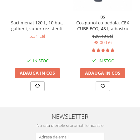
Pamatuf praf
Pompa apa masina de carotat
BS
Saci menaj 120 L, 10 buc,
Cos gunoi cu pedala, CEX
Pulverizatoare
galbeni, super rezistenti,
CUBE ECO, 45 l, albastru
LDPE
5,31 Lei
120,40 Lei
Pulverizatoare profesionale
98,00 Lei
Saci de menaj
Sisteme mopuri preimpregnate
IN STOC
IN STOC
Sistem unica folosinta
ADAUGA IN COS
ADAUGA IN COS
Uscatoare maini
NEWSLETTER
Nu rata ofertele si promotiile noastre