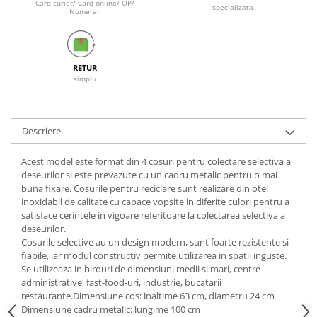
Card curier/ Card online/ OP/
Galeti clasice
specializata
Numerar
Lemn/ parchet/ laminat
Set mop + galeata
Piatra naturala/ placi ceramice
Perii
Universal
Perie de tavan
RETUR
Detergenti textile
simplu
Perii diverse
Balsam de rufe
Raclete
Aditivi spalare
Raclete geam
Detergent de rufe
Descriere
Raclete pardoseala
Indepartare pete
Bureti
Acest model este format din 4 cosuri pentru colectare selectiva a
Parfum rufe
deseurilor si este prevazute cu un cadru metalic pentru o mai
Detergenti ultraconcentrati
Bureti canelati
buna fixare. Cosurile pentru reciclare sunt realizare din otel
Bureti metalici
inoxidabil de calitate cu capace vopsite in diferite culori pentru a
Dezinfectanti, igienizanti
satisface cerintele in vigoare referitoare la colectarea selectiva a
Bureti speciali
Insecticide
deseurilor.
Bureti universali
Cosurile selective au un design modern, sunt foarte rezistente si
Intretinere incaltaminte
fiabile, iar modul constructiv permite utilizarea in spatii inguste.
Accesorii baie si bucatarie
Se utilizeaza in birouri de dimensiuni medii si mari, centre
Odorizante
Accesorii pe coduri de culori
administrative, fast-food-uri, industrie, bucatarii
Odorizante textile
restaurante.Dimensiune cos: inaltime 63 cm, diametru 24 cm
Animale de companie
Dimensiune cadru metalic: lungime 100 cm
Odorizante baie