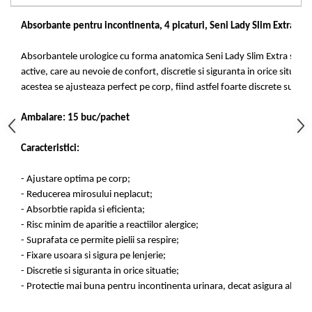
Articole de bucatarie si catering
Odorizante Camera
Absorbante pentru incontinenta, 4 picaturi, Seni Lady Slim Extra, 1
Folii si ambalaje
Odorizante Speciale
Pahare de unica folosinta
PACHETE PROMO
Absorbantele urologice cu forma anatomica Seni Lady Slim Extra sunt c
Tacamuri de unica folosinta
Produse de curatare industriala
active, care au nevoie de confort, discretie si siguranta in orice situat
Vesela de unica folosinta
acestea se ajusteaza perfect pe corp, fiind astfel foarte discrete sub a
Solutii de indepartarea cimentului
Dispensere
(decapanti)
Ambalare: 15 buc/pachet
Dispensere folie
Dispensere hartie
Caracteristici:
Dispensere sapun
HARTIE
- Ajustare optima pe corp;
- Reducerea mirosului neplacut;
Hartie igienica
- Absorbtie rapida si eficienta;
Prosoape pliate
- Risc minim de aparitie a reactiilor alergice;
Role medicale
- Suprafata ce permite pielii sa respire;
Role prosop
- Fixare usoara si sigura pe lenjerie;
Manusi
- Discretie si siguranta in orice situatie;
- Protectie mai buna pentru incontinenta urinara, decat asigura absorba
Manusi medicale
Manusi menaj