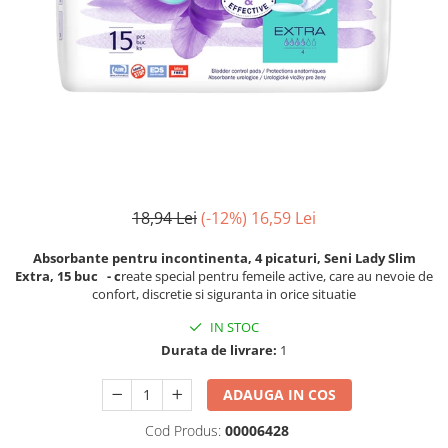
Fosa septica
Spalatoare geam
Ingrijire par
Cozi din lemn
Solutie desfundat tevi
Cozi telescopice
Cozi metalice
Curatare sticla, ferestre,oglinzi
Ustensile pardoseala
Cozi telescopice
Curatare suprafete exterioare
Suporturi cozi
Graffiti
AUTO
Terasa
Curatare exterioara
Detergenti diverse suprafete
Intretinere Interior
Covoare si tapiterii
Diverse auto
18,94 Lei
(-12%)
16,59 Lei
Curatare universala
Maturi
Detergenti speciali
Absorbante pentru incontinenta, 4 picaturi, Seni Lady Slim
Maturi clasice
Extra, 15 buc - c
reate special pentru femeile active, care au nevoie de
Echipamente electronice de birou
Maturi stradale
confort, discretie si siguranta in orice situatie
Inox
Farase
IN STOC
Mobilier
Echipamente protectie
Durata de livrare:
1
Sobe si seminee
Articole ambalare
Detergenti ecologici
ADAUGA IN COS
Imbracaminte de protectie
Detergenti pardoseli
Galeti
Cod Produs:
00006428
Ceara padoseala