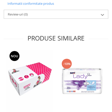
Informatii conformitate produs
Pamatuf praf
Pompa apa masina de carotat
Review-uri
(0)
Pulverizatoare
Pulverizatoare profesionale
PRODUSE SIMILARE
Saci de menaj
Sisteme mopuri preimpregnate
Sistem unica folosinta
NOU
Uscatoare maini
-10%