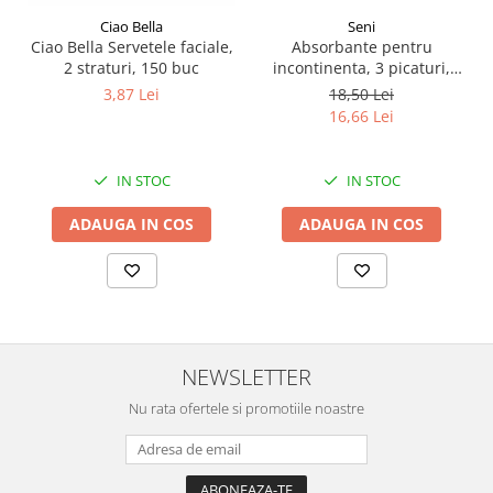
Seni
Ciao Bella
Absorbante pentru
Ciao Bella Servetele faciale,
incontinenta​​​​​​​, 3 picaturi,
2 straturi, 150 buc
Seni Lady Slim Normal, 20
18,50 Lei
3,87 Lei
buc
16,66 Lei
IN STOC
IN STOC
ADAUGA IN COS
ADAUGA IN COS
NEWSLETTER
Nu rata ofertele si promotiile noastre