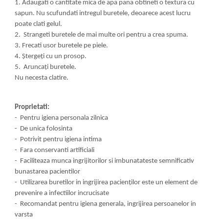
1. Adaugati o cantitate mica de apa pana obtineti o textura cu
Pamatuf praf
sapun. Nu scufundati intregul buretele, deoarece acest lucru
poate clati gelul.
Pompa apa masina de carotat
2. Strangeti buretele de mai multe ori pentru a crea spuma.
Pulverizatoare
3. Frecati usor buretele pe piele.
Pulverizatoare profesionale
4. Ștergeți cu un prosop.
5. Aruncați buretele.
Saci de menaj
Nu necesta clatire.
Sisteme mopuri preimpregnate
Sistem unica folosinta
Proprietati:
Uscatoare maini
- Pentru igiena personala zilnica
- De unica folosinta
- Potrivit pentru igiena intima
- Fara conservanti artificiali
- Faciliteaza munca ingrijitorilor si imbunatateste semnificativ
bunastarea pacientilor
- Utilizarea buretilor in ingrijirea pacienților este un element de
prevenire a infectiilor incrucisate
- Recomandat pentru igiena generala, ingrijirea persoanelor in
varsta