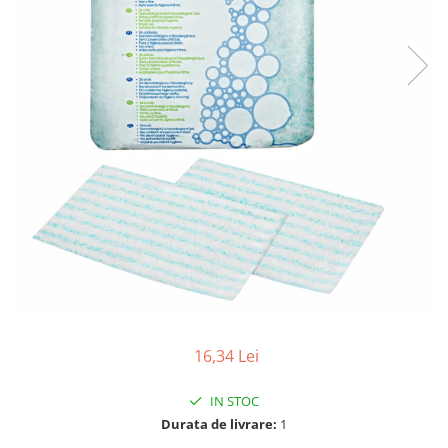
Fosa septica
Spalatoare geam
Ingrijire par
Cozi din lemn
Solutie desfundat tevi
Cozi telescopice
Cozi metalice
Curatare sticla, ferestre,oglinzi
Ustensile pardoseala
Cozi telescopice
Curatare suprafete exterioare
Suporturi cozi
Graffiti
AUTO
Terasa
Curatare exterioara
Detergenti diverse suprafete
Intretinere Interior
Covoare si tapiterii
Diverse auto
Curatare universala
Maturi
Detergenti speciali
Maturi clasice
Echipamente electronice de birou
Maturi stradale
Inox
Farase
Mobilier
Echipamente protectie
16,34 Lei
Sobe si seminee
Articole ambalare
Detergenti ecologici
IN STOC
Imbracaminte de protectie
Detergenti pardoseli
Durata de livrare:
1
Galeti
Ceara padoseala