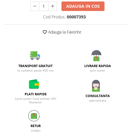
Galeti clasice
ADAUGA IN COS
Lemn/ parchet/ laminat
Set mop + galeata
Piatra naturala/ placi ceramice
Cod Produs:
00007393
Perii
Universal
Perie de tavan
Detergenti textile
Adauga la Favorite
Perii diverse
Balsam de rufe
Raclete
Aditivi spalare
Raclete geam
Detergent de rufe
Raclete pardoseala
Indepartare pete
TRANSPORT GRATUIT
LIVRARE RAPIDA
Bureti
Parfum rufe
la comenzi peste 450 ron
prin curier
Detergenti ultraconcentrati
Bureti canelati
Bureti metalici
Dezinfectanti, igienizanti
Bureti speciali
PLATI RAPIDE
Insecticide
CONSULTANTA
Card curier/ Card online/ OP/
Bureti universali
specializata
Numerar
Intretinere incaltaminte
Accesorii baie si bucatarie
Odorizante
Accesorii pe coduri de culori
Odorizante textile
RETUR
Animale de companie
Odorizante baie
simplu