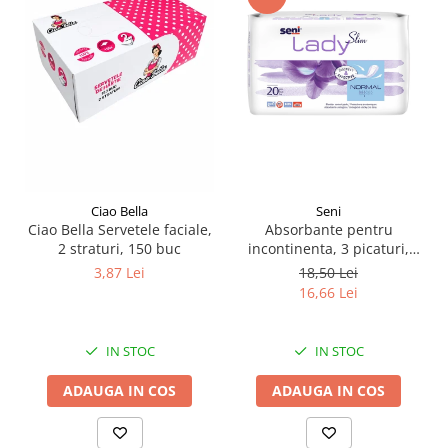
Pamatuf praf
Pompa apa masina de carotat
Pulverizatoare
Pulverizatoare profesionale
Saci de menaj
Sisteme mopuri preimpregnate
Sistem unica folosinta
Seni
Ciao Bella
Absorbante pentru
Ciao Bella Servetele faciale,
Uscatoare maini
incontinenta​​​​​​​, 3 picaturi,
2 straturi, 150 buc
Seni Lady Slim Normal, 20
18,50 Lei
3,87 Lei
buc
16,66 Lei
IN STOC
IN STOC
ADAUGA IN COS
ADAUGA IN COS