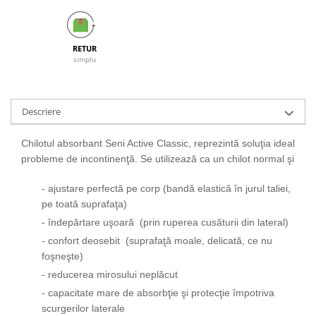
Galeti clasice
Lemn/ parchet/ laminat
Set mop + galeata
Piatra naturala/ placi ceramice
Perii
RETUR
Universal
simplu
Perie de tavan
Detergenti textile
Perii diverse
Balsam de rufe
Raclete
Aditivi spalare
Descriere
Raclete geam
Detergent de rufe
Raclete pardoseala
Chilotul absorbant Seni Active Classic, reprezintă soluţia ideală p
Indepartare pete
probleme de incontinenţă. Se utilizează ca un chilot normal şi asig
Bureti
Parfum rufe
Detergenti ultraconcentrati
Bureti canelati
- ajustare perfectă pe corp (bandă elastică în jurul taliei,
Bureti metalici
pe toată suprafaţa)
Dezinfectanti, igienizanti
Bureti speciali
- îndepărtare uşoară (prin ruperea cusăturii din lateral)
Insecticide
Bureti universali
- confort deosebit (suprafaţă moale, delicată, ce nu
Intretinere incaltaminte
Accesorii baie si bucatarie
foşneşte)
Odorizante
- reducerea mirosului neplăcut
Accesorii pe coduri de culori
Odorizante textile
- capacitate mare de absorbţie şi protecţie împotriva
Animale de companie
scurgerilor laterale
Odorizante baie