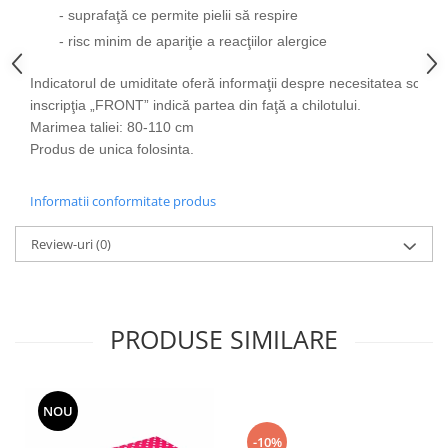
Articole de bucatarie si catering
- suprafaţă ce permite pielii să respire
Odorizante Camera
Folii si ambalaje
- risc minim de apariţie a reacţiilor alergice
Odorizante Speciale
Pahare de unica folosinta
PACHETE PROMO
Indicatorul de umiditate oferă informaţii despre necesitatea schimbă
Tacamuri de unica folosinta
Produse de curatare industriala
inscripţia „FRONT” indică partea din faţă a chilotului.
Vesela de unica folosinta
Marimea taliei: 80-110 cm
Solutii de indepartarea cimentului
Dispensere
Produs de unica folosinta.
(decapanti)
Dispensere folie
Dispensere hartie
Informatii conformitate produs
Dispensere sapun
Review-uri
(0)
HARTIE
Hartie igienica
Prosoape pliate
PRODUSE SIMILARE
Role medicale
Role prosop
Manusi
NOU
Manusi medicale
-10%
Manusi menaj