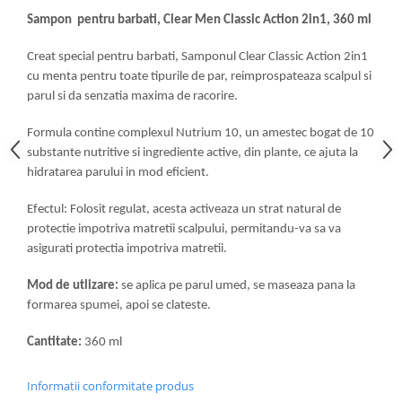
Articole de bucatarie si catering
Odorizante Camera
Sampon pentru barbati, Clear Men Classic Action 2in1, 360 ml
Folii si ambalaje
Odorizante Speciale
Creat special pentru barbati, Samponul Clear Classic Action 2in1
Pahare de unica folosinta
PACHETE PROMO
cu menta pentru toate tipurile de par, reimprospateaza scalpul si
Tacamuri de unica folosinta
Produse de curatare industriala
parul si da senzatia maxima de racorire.
Vesela de unica folosinta
Solutii de indepartarea cimentului
Dispensere
Formula contine complexul Nutrium 10, un amestec bogat de 10
(decapanti)
substante nutritive si ingrediente active, din plante, ce ajuta la
Dispensere folie
hidratarea parului in mod eficient.
Dispensere hartie
Dispensere sapun
Efectul: Folosit regulat, acesta activeaza un strat natural de
HARTIE
protectie impotriva matretii scalpului, permitandu-va sa va
asigurati protectia impotriva matretii.
Hartie igienica
Prosoape pliate
Mod de utlizare:
se aplica pe parul umed, se maseaza pana la
Role medicale
formarea spumei, apoi se clateste.
Role prosop
Cantitate:
360 ml
Manusi
Manusi medicale
Informatii conformitate produs
Manusi menaj