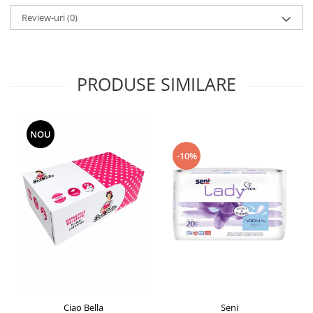
Pamatuf praf
Review-uri
(0)
Pompa apa masina de carotat
Pulverizatoare
PRODUSE SIMILARE
Pulverizatoare profesionale
Saci de menaj
Sisteme mopuri preimpregnate
NOU
Sistem unica folosinta
-10%
Uscatoare maini
Seni
Ciao Bella