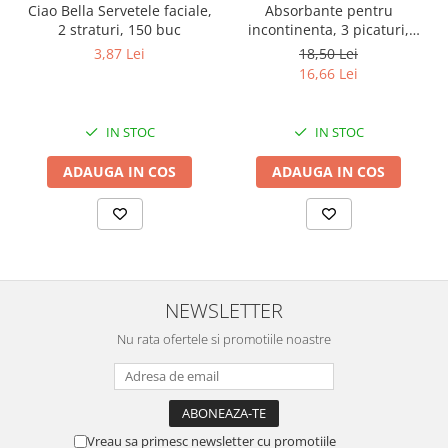
Absorbante pentru
Ciao Bella Servetele faciale,
incontinenta​​​​​​​, 3 picaturi,
2 straturi, 150 buc
Seni Lady Slim Normal, 20
18,50 Lei
3,87 Lei
buc
16,66 Lei
IN STOC
IN STOC
ADAUGA IN COS
ADAUGA IN COS
NEWSLETTER
Nu rata ofertele si promotiile noastre
Vreau sa primesc newsletter cu promotiile