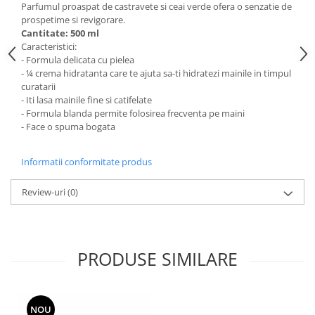
Articole de bucatarie si catering
Parfumul proaspat de castravete si ceai verde ofera o senzatie de
Odorizante Camera
prospetime si revigorare.
Folii si ambalaje
Odorizante Speciale
Cantitate: 500 ml
Pahare de unica folosinta
Caracteristici:
PACHETE PROMO
- Formula delicata cu pielea
Tacamuri de unica folosinta
Produse de curatare industriala
- ¼ crema hidratanta care te ajuta sa-ti hidratezi mainile in timpul
Vesela de unica folosinta
curatarii
Solutii de indepartarea cimentului
- Iti lasa mainile fine si catifelate
Dispensere
(decapanti)
- Formula blanda permite folosirea frecventa pe maini
Dispensere folie
- Face o spuma bogata
Dispensere hartie
Dispensere sapun
Informatii conformitate produs
HARTIE
Review-uri
(0)
Hartie igienica
Prosoape pliate
Role medicale
PRODUSE SIMILARE
Role prosop
Manusi
Manusi medicale
NOU
Manusi menaj