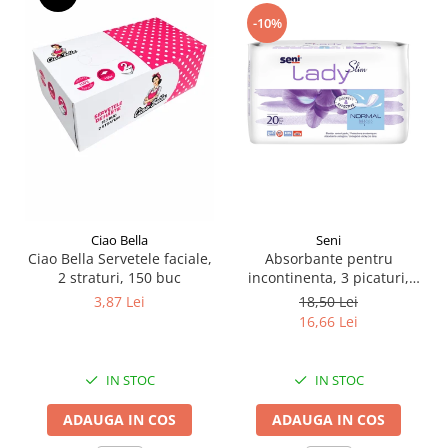
Pamatuf praf
-10%
Pompa apa masina de carotat
Pulverizatoare
Pulverizatoare profesionale
Saci de menaj
Sisteme mopuri preimpregnate
Sistem unica folosinta
Uscatoare maini
Seni
Ciao Bella
Absorbante pentru
Ciao Bella Servetele faciale,
incontinenta​​​​​​​, 3 picaturi,
2 straturi, 150 buc
Seni Lady Slim Normal, 20
18,50 Lei
3,87 Lei
buc
16,66 Lei
IN STOC
IN STOC
ADAUGA IN COS
ADAUGA IN COS