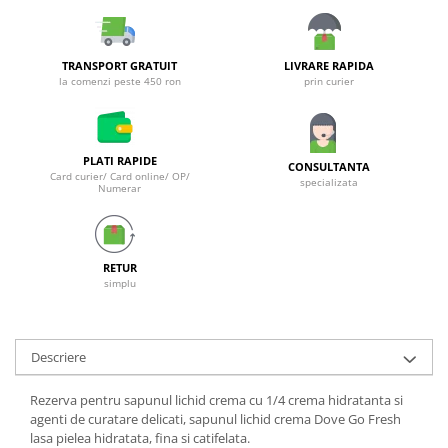
Galeti clasice
Lemn/ parchet/ laminat
Set mop + galeata
Piatra naturala/ placi ceramice
Perii
TRANSPORT GRATUIT
LIVRARE RAPIDA
Universal
la comenzi peste 450 ron
prin curier
Perie de tavan
Detergenti textile
Perii diverse
Balsam de rufe
Raclete
Aditivi spalare
PLATI RAPIDE
CONSULTANTA
Raclete geam
Card curier/ Card online/ OP/
Detergent de rufe
specializata
Numerar
Raclete pardoseala
Indepartare pete
Bureti
Parfum rufe
Detergenti ultraconcentrati
Bureti canelati
RETUR
simplu
Bureti metalici
Dezinfectanti, igienizanti
Bureti speciali
Insecticide
Bureti universali
Intretinere incaltaminte
Descriere
Accesorii baie si bucatarie
Odorizante
Accesorii pe coduri de culori
Rezerva pentru sapunul lichid crema cu 1/4 crema hidratanta si
Odorizante textile
agenti de curatare delicati, sapunul lichid crema Dove Go Fresh
Animale de companie
lasa pielea hidratata, fina si catifelata.
Odorizante baie