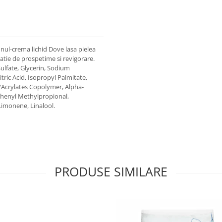
unul-crema lichid Dove lasa pielea
zatie de prospetime si revigorare.
lfate, Glycerin, Sodium
ric Acid, Isopropyl Palmitate,
/Acrylates Copolymer, Alpha-
lphenyl Methylpropional,
 Limonene, Linalool.
PRODUSE SIMILARE