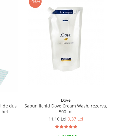
-16%
-16%
Dove
l de dus,
Sapun lichid Dove Cream Wash, rezerva,
Servetele
achet
500 ml
11,10 Lei
9,37 Lei