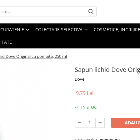
 CURATENIE
COLECTARE SELECTIVA
COSMETICE, INGRIJIR
ITATE
hid Dove Original cu pompita, 250 ml
Sapun lichid Dove Orig
Dove
9,79 Lei
IN STOC
ADAUG