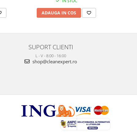
IN STOC
ADAUGA IN COS
AD
SUPORT CLIENTI
L - V - 8:00 - 16:00
shop@cleanexpert.ro