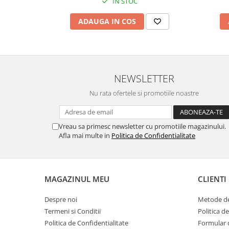
IN STOC
Pamatuf praf
ADAUGA IN COS
Pompa apa masina de carotat
Pulverizatoare
Pulverizatoare profesionale
Saci de menaj
NEWSLETTER
Sisteme mopuri preimpregnate
Nu rata ofertele si promotiile noastre
Sistem unica folosinta
Uscatoare maini
Vreau sa primesc newsletter cu promotiile magazinului.
Afla mai multe in
Politica de Confidentialitate
MAGAZINUL MEU
CLIENTI
Despre noi
Metode de
Termeni si Conditii
Politica d
Politica de Confidentialitate
Formular 