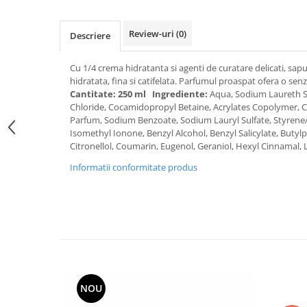
Galeti clasice
Lemn/ parchet/ laminat
Set mop + galeata
Piatra naturala/ placi ceramice
Review-uri
(0)
Descriere
Perii
Universal
Perie de tavan
Detergenti textile
Cu 1/4 crema hidratanta si agenti de curatare delicati, sap
hidratata, fina si catifelata. Parfumul proaspat ofera o sen
Perii diverse
Balsam de rufe
Cantitate: 250 ml
Ingrediente:
Aqua, Sodium Laureth Su
Raclete
Aditivi spalare
Chloride, Cocamidopropyl Betaine, Acrylates Copolymer, Cit
Parfum, Sodium Benzoate, Sodium Lauryl Sulfate, Styrene
Raclete geam
Detergent de rufe
Isomethyl Ionone, Benzyl Alcohol, Benzyl Salicylate, Buty
Raclete pardoseala
Indepartare pete
Citronellol, Coumarin, Eugenol, Geraniol, Hexyl Cinnamal,
Bureti
Parfum rufe
Informatii conformitate produs
Detergenti ultraconcentrati
Bureti canelati
Bureti metalici
Dezinfectanti, igienizanti
Bureti speciali
Insecticide
Bureti universali
Intretinere incaltaminte
Accesorii baie si bucatarie
Odorizante
Accesorii pe coduri de culori
Odorizante textile
NOU
Animale de companie
Odorizante baie