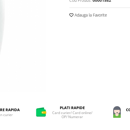
Cod Produs:
00001582
Adauga la Favorite
PLATI RAPIDE
RE RAPIDA
C
Card curier/ Card online/
in curier
OP/ Numerar