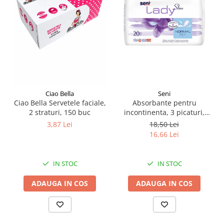
Pamatuf praf
Pompa apa masina de carotat
Pulverizatoare
Pulverizatoare profesionale
Saci de menaj
Sisteme mopuri preimpregnate
Seni
Ciao Bella
Absorbante pentru
Ciao Bella Servetele faciale,
Sistem unica folosinta
incontinenta​​​​​​​, 3 picaturi,
2 straturi, 150 buc
Uscatoare maini
Seni Lady Slim Normal, 20
18,50 Lei
3,87 Lei
buc
16,66 Lei
IN STOC
IN STOC
ADAUGA IN COS
ADAUGA IN COS