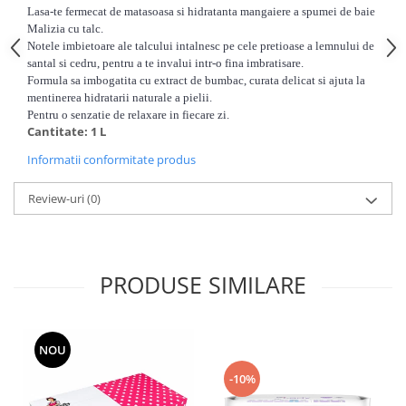
Articole de bucatarie si catering
Lasa-te fermecat de matasoasa si hidratanta mangaiere a spumei de baie
Odorizante Camera
Malizia cu talc.
Folii si ambalaje
Odorizante Speciale
Notele imbietoare ale talcului intalnesc pe cele pretioase a lemnului de
Pahare de unica folosinta
PACHETE PROMO
santal si cedru, pentru a te invalui intr-o fina imbratisare.
Formula sa imbogatita cu extract de bumbac, curata delicat si ajuta la
Tacamuri de unica folosinta
Produse de curatare industriala
mentinerea hidratarii naturale a pielii.
Vesela de unica folosinta
Pentru o senzatie de relaxare in fiecare zi.
Solutii de indepartarea cimentului
Dispensere
Cantitate: 1 L
(decapanti)
Dispensere folie
Informatii conformitate produs
Dispensere hartie
Review-uri
(0)
Dispensere sapun
HARTIE
Hartie igienica
PRODUSE SIMILARE
Prosoape pliate
Role medicale
Role prosop
NOU
Manusi
-10%
Manusi medicale
Manusi menaj