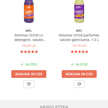
MPL
MPL
Amoniac lichid cu
Amoniac lichid parfumat,
detergent, solutie
solutie igienizanta, 1.5 L
igienizanta, 1.5 L
15,03 Lei
14,14 Lei
IN STOC
IN STOC
ADAUGA IN COS
ADAUGA IN COS
NEWSLETTER