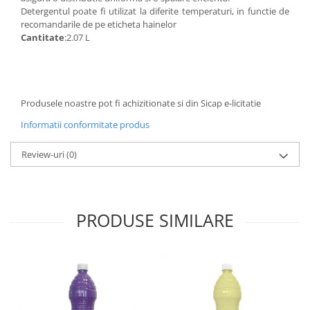
Detergentul poate fi utilizat la diferite temperaturi, in functie de
Pamatuf praf
recomandarile de pe eticheta hainelor
Pompa apa masina de carotat
Cantitate
:2.07 L
Pulverizatoare
Pulverizatoare profesionale
Saci de menaj
Produsele noastre pot fi achizitionate si din Sicap e-licitatie
Sisteme mopuri preimpregnate
Informatii conformitate produs
Sistem unica folosinta
Review-uri
(0)
Uscatoare maini
PRODUSE SIMILARE