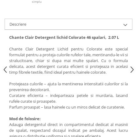
simplu
Articole de bucatarie si catering
Odorizante Camera
Folii si ambalaje
Odorizante Speciale
Pahare de unica folosinta
PACHETE PROMO
Descriere
Tacamuri de unica folosinta
Produse de curatare industriala
Vesela de unica folosinta
Chante Clair Detergent lichid Colorate 46 spalari, 2.07 L
Solutii de indepartarea cimentului
Dispensere
(decapanti)
Chante Clair Detergent Lichid pentru Colorate este special
Dispensere folie
formulat pentru a proteja culorile rufelor tale, mentinandu-le vii si
stralucitoare, chiar si dupa mai multe spalari. Cu o formula
Dispensere hartie
delicata, acest detergent curata eficient si protejeaza in acelasi
Dispensere sapun
timp fibrele textile, fiind ideal pentru hainele colorate.
HARTIE
Protejeaza culorile – ajuta la mentinerea intensitatii culorilor si la
Hartie igienica
prevenirea decolorarii.
Prosoape pliate
Curatare eficienta – indeparteaza petele si murdaria, lasand
rufele curate si proaspete.
Role medicale
Parfum proaspat – lasa hainele cu un miros delicat de curatenie.
Role prosop
Manusi
Mod de folosire:
Adauga detergentul direct in compartimentul dedicat al masinii
Manusi medicale
de spalat, respectand dozajul indicat pe ambalaj. Acest lucru
Manusi menaj
asigura o distributie uniforma si o spalare eficienta.