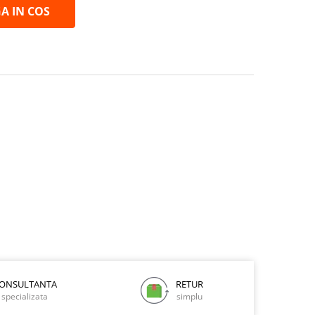
A IN COS
ONSULTANTA
RETUR
specializata
simplu