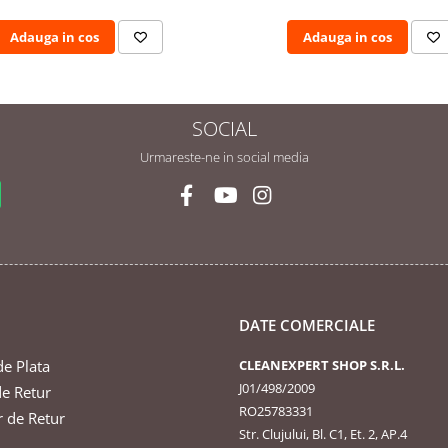
Adauga in cos
Adauga in cos
SOCIAL
Urmareste-ne in social media
DATE COMERCIALE
e Plata
CLEANEXPERT SHOP S.R.L.
J01/498/2009
de Retur
RO25783331
 de Retur
Str. Clujului, Bl. C1, Et. 2, AP.4