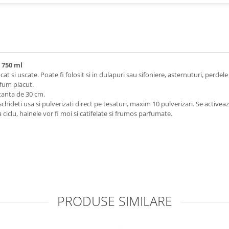
 750 ml
si uscate. Poate fi folosit si in dulapuri sau sifoniere, asternuturi, perdele s
rfum placut.
stanta de 30 cm.
deschideti usa si pulverizati direct pe tesaturi, maxim 10 pulverizari. Se acti
 ciclu, hainele vor fi moi si catifelate si frumos parfumate.
PRODUSE SIMILARE