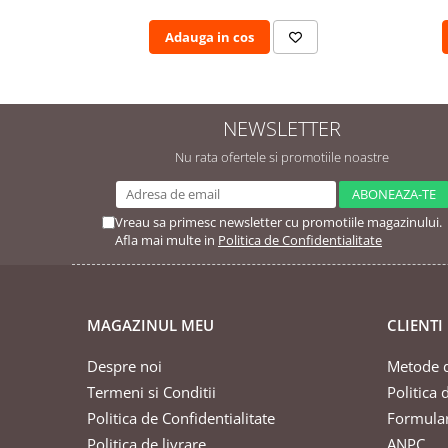
Pamatuf praf
Adauga in cos
Pompa apa masina de carotat
Pulverizatoare
Pulverizatoare profesionale
NEWSLETTER
Saci de menaj
Nu rata ofertele si promotiile noastre
Sisteme mopuri preimpregnate
Sistem unica folosinta
Vreau sa primesc newsletter cu promotiile magazinului.
Uscatoare maini
Afla mai multe in
Politica de Confidentialitate
MAGAZINUL MEU
CLIENTI
Despre noi
Metode d
Termeni si Conditii
Politica 
Politica de Confidentialitate
Formular
Politica de livrare
ANPC