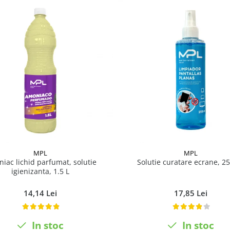
MPL
MPL
iac lichid parfumat, solutie
Solutie curatare ecrane, 2
igienizanta, 1.5 L
14,14 Lei
17,85 Lei
In stoc
In stoc