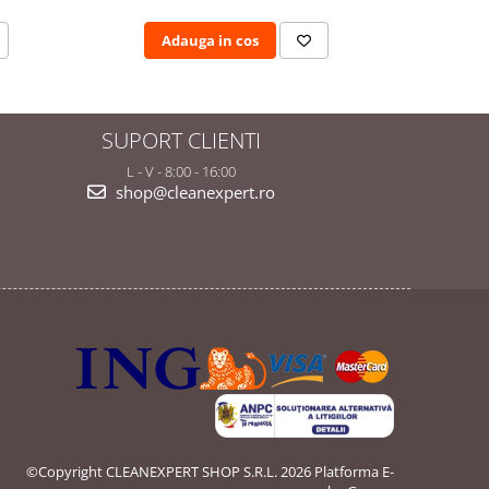
Adauga in cos
A
SUPORT CLIENTI
L - V - 8:00 - 16:00
shop@cleanexpert.ro
©Copyright CLEANEXPERT SHOP S.R.L. 2026
Platforma E-