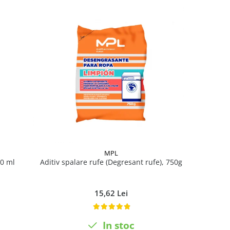
MPL
50 ml
Aditiv spalare rufe (Degresant rufe), 750g
Otet p
15,62 Lei
In stoc