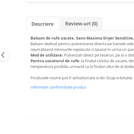
Galeti clasice
Lemn/ parchet/ laminat
Set mop + galeata
Piatra naturala/ placi ceramice
Perii
Universal
Review-uri
(0)
Descriere
Perie de tavan
Detergenti textile
Perii diverse
Balsam de rufe uscate, Sano Maxima Dryer Sensitive,
Balsam de rufe
Raclete
Balsam dedicat pentru pulverizarea directa pe hainele ude cat 
Aditivi spalare
neutralizand mirosurile neplacute si lasand in urma un pa
Raclete geam
Detergent de rufe
Mod de utilizare:
Pulverizati direct pe tesaturi, pe la o di
Raclete pardoseala
Pentru uscatorul de rufe:
la finalul ciclului de uscare, 
Indepartare pete
temperatura posibila, urmand ca la finalul celui de-al doilea
Bureti
Parfum rufe
Detergenti ultraconcentrati
Bureti canelati
Produsele nostre pot fi achizitionate si din Sicap e-licitatie
Bureti metalici
Dezinfectanti, igienizanti
Informatii conformitate produs
Bureti speciali
Insecticide
Bureti universali
Intretinere incaltaminte
Accesorii baie si bucatarie
Odorizante
Accesorii pe coduri de culori
Odorizante textile
Animale de companie
Odorizante baie