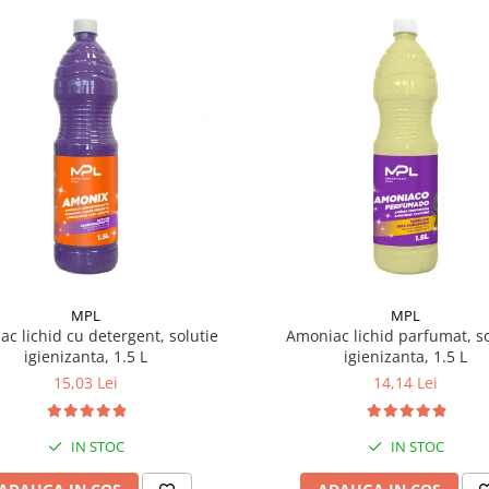
MPL
MPL
c lichid cu detergent, solutie
Amoniac lichid parfumat, so
igienizanta, 1.5 L
igienizanta, 1.5 L
15,03 Lei
14,14 Lei
IN STOC
IN STOC