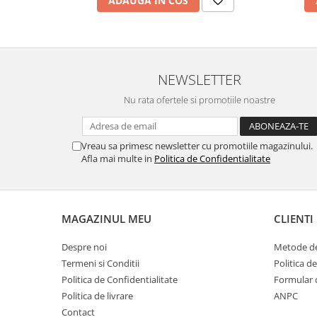
ADAUGA IN COS
Pamatuf praf
Pompa apa masina de carotat
Pulverizatoare
NEWSLETTER
Pulverizatoare profesionale
Nu rata ofertele si promotiile noastre
Saci de menaj
Sisteme mopuri preimpregnate
Vreau sa primesc newsletter cu promotiile magazinului.
Sistem unica folosinta
Afla mai multe in
Politica de Confidentialitate
Uscatoare maini
MAGAZINUL MEU
CLIENTI
Despre noi
Metode de
Termeni si Conditii
Politica d
Politica de Confidentialitate
Formular 
Politica de livrare
ANPC
Contact