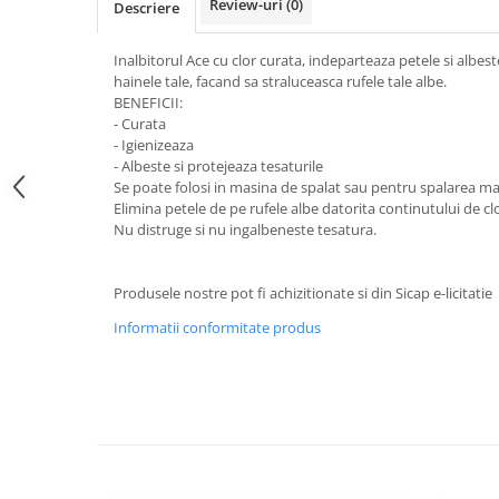
Review-uri
(0)
Descriere
Galeti clasice
Lemn/ parchet/ laminat
Set mop + galeata
Piatra naturala/ placi ceramice
Inalbitorul Ace cu clor curata, indeparteaza petele si albeste
Perii
Universal
hainele tale, facand sa straluceasca rufele tale albe.
BENEFICII:
Perie de tavan
Detergenti textile
- Curata
Perii diverse
Balsam de rufe
- Igienizeaza
Raclete
- Albeste si protejeaza tesaturile
Aditivi spalare
Se poate folosi in masina de spalat sau pentru spalarea ma
Raclete geam
Detergent de rufe
Elimina petele de pe rufele albe datorita continutului de cl
Raclete pardoseala
Nu distruge si nu ingalbeneste tesatura.
Indepartare pete
Bureti
Parfum rufe
Detergenti ultraconcentrati
Bureti canelati
Produsele nostre pot fi achizitionate si din Sicap e-licitatie
Bureti metalici
Dezinfectanti, igienizanti
Informatii conformitate produs
Bureti speciali
Insecticide
Bureti universali
Intretinere incaltaminte
Accesorii baie si bucatarie
Odorizante
Accesorii pe coduri de culori
Odorizante textile
Animale de companie
Odorizante baie