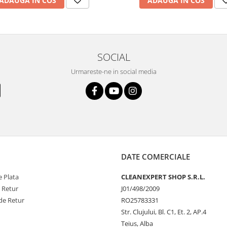
ADAUGA IN COS
ADAUGA IN COS
SOCIAL
Urmareste-ne in social media
DATE COMERCIALE
 Plata
CLEANEXPERT SHOP S.R.L.
e Retur
J01/498/2009
de Retur
RO25783331
Str. Clujului, Bl. C1, Et. 2, AP.4
Teius, Alba