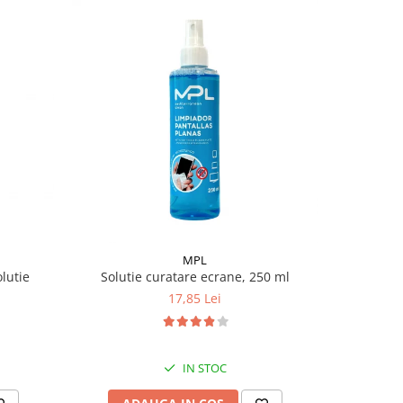
MPL
lutie
Solutie curatare ecrane, 250 ml
Aditiv sp
17,85 Lei
IN STOC