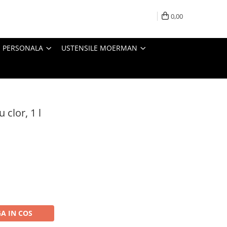
0,00
E PERSONALA
USTENSILE MOERMAN
 clor, 1 l
A IN COS