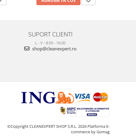
ADAUGA IN COS
AD
SUPORT CLIENTI
L - V - 8:00 - 16:00
shop@cleanexpert.ro
©Copyright CLEANEXPERT SHOP S.R.L. 2026
Platforma E-
commerce by Gomag