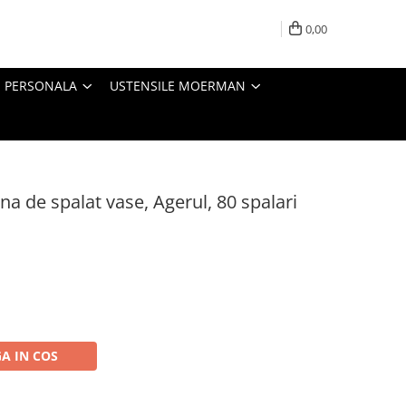
0,00
E PERSONALA
USTENSILE MOERMAN
a de spalat vase, Agerul, 80 spalari
A IN COS