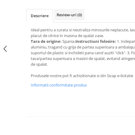
Galeti clasice
Lemn/ parchet/ laminat
Set mop + galeata
Piatra naturala/ placi ceramice
Review-uri
(0)
Descriere
Perii
Universal
Perie de tavan
Detergenti textile
Ideal pentru a curata si neutraliza mirosurile neplacute, l
placut de citrice in masina de spalat vase.
Perii diverse
Balsam de rufe
Tara de origine:
Spania.
Instructiuni folosire:
1. Indepar
Raclete
Aditivi spalare
aluminiu, tragand cu grija de partea superioara a ambalajul
suportul de plastic si inchideti pana cand auziti "click". 3. 
Raclete geam
Detergent de rufe
tava/partea superioara a masini de spalat, evitand atingere
Raclete pardoseala
Indepartare pete
de spalat.
Bureti
Parfum rufe
Produsele nostre pot fi achizitionate si din Sicap e-licitatie
Detergenti ultraconcentrati
Bureti canelati
Informatii conformitate produs
Bureti metalici
Dezinfectanti, igienizanti
Bureti speciali
Insecticide
Bureti universali
Intretinere incaltaminte
Accesorii baie si bucatarie
Odorizante
Accesorii pe coduri de culori
Odorizante textile
Animale de companie
Odorizante baie