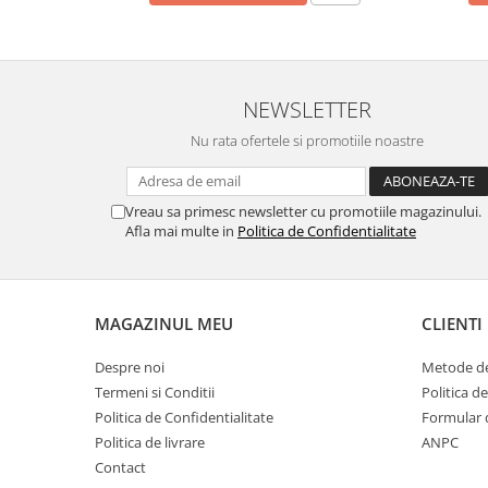
Pamatuf praf
Pompa apa masina de carotat
Pulverizatoare
NEWSLETTER
Pulverizatoare profesionale
Nu rata ofertele si promotiile noastre
Saci de menaj
Sisteme mopuri preimpregnate
Vreau sa primesc newsletter cu promotiile magazinului.
Sistem unica folosinta
Afla mai multe in
Politica de Confidentialitate
Uscatoare maini
MAGAZINUL MEU
CLIENTI
Despre noi
Metode de
Termeni si Conditii
Politica d
Politica de Confidentialitate
Formular 
Politica de livrare
ANPC
Contact