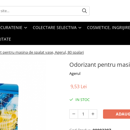
 CURATENIE
COLECTARE SELECTIVA
COSMETICE, INGRIJIR
ITATE
 pentru masina de spalat vase, Agerul, 80 spalari
Odorizant pentru masin
Agerul
9,53 Lei
IN STOC
ADAUG