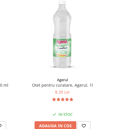
Agerul
50 ml
Otet pentru curatare, Agerul, 1l
Activator
8,39 Lei
IN STOC
ADAUGA IN COS
AD