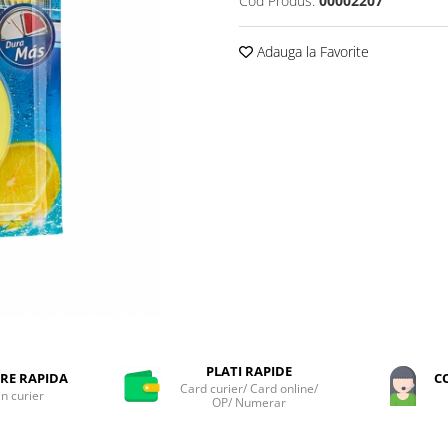
Cod Produs:
00002207
Adauga la Favorite
PLATI RAPIDE
RE RAPIDA
C
Card curier/ Card online/
in curier
OP/ Numerar