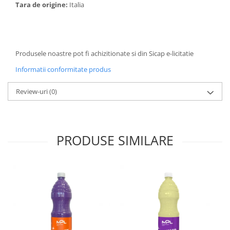
Tara de origine:
Italia
Pamatuf praf
Pompa apa masina de carotat
Pulverizatoare
Produsele noastre pot fi achizitionate si din Sicap e-licitatie
Pulverizatoare profesionale
Informatii conformitate produs
Saci de menaj
Sisteme mopuri preimpregnate
Review-uri
(0)
Sistem unica folosinta
Uscatoare maini
PRODUSE SIMILARE