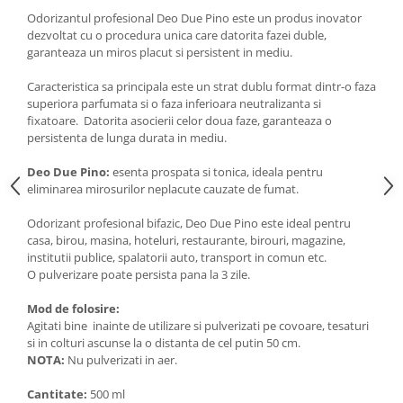
Articole de bucatarie si catering
Odorizante Camera
Odorizantul profesional Deo Due Pino este un produs inovator
dezvoltat cu o procedura unica care datorita fazei duble,
Folii si ambalaje
Odorizante Speciale
garanteaza un miros placut si persistent in mediu.
Pahare de unica folosinta
PACHETE PROMO
Tacamuri de unica folosinta
Caracteristica sa principala este un strat dublu format dintr-o faza
Produse de curatare industriala
superiora parfumata si o faza inferioara neutralizanta si
Vesela de unica folosinta
Solutii de indepartarea cimentului
fixatoare. Datorita asocierii celor doua faze, garanteaza o
Dispensere
(decapanti)
persistenta de lunga durata in mediu.
Dispensere folie
Deo Due Pino:
esenta prospata si tonica, ideala pentru
Dispensere hartie
eliminarea mirosurilor neplacute cauzate de fumat.
Dispensere sapun
Odorizant profesional bifazic, Deo Due Pino este ideal pentru
HARTIE
casa, birou, masina, hoteluri, restaurante, birouri, magazine,
Hartie igienica
institutii publice, spalatorii auto, transport in comun etc.
O pulverizare poate persista pana la 3 zile.
Prosoape pliate
Role medicale
Mod de folosire:
Role prosop
Agitati bine inainte de utilizare si pulverizati pe covoare, tesaturi
si in colturi ascunse la o distanta de cel putin 50 cm.
Manusi
NOTA:
Nu pulverizati in aer.
Manusi medicale
Cantitate:
500 ml
Manusi menaj