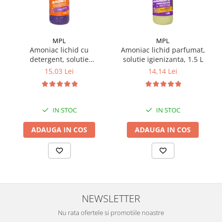
MPL
MPL
Amoniac lichid cu
Amoniac lichid parfumat,
detergent, solutie
solutie igienizanta, 1.5 L
igienizanta, 1.5 L
15,03 Lei
14,14 Lei
IN STOC
IN STOC
ADAUGA IN COS
ADAUGA IN COS
NEWSLETTER
Nu rata ofertele si promotiile noastre