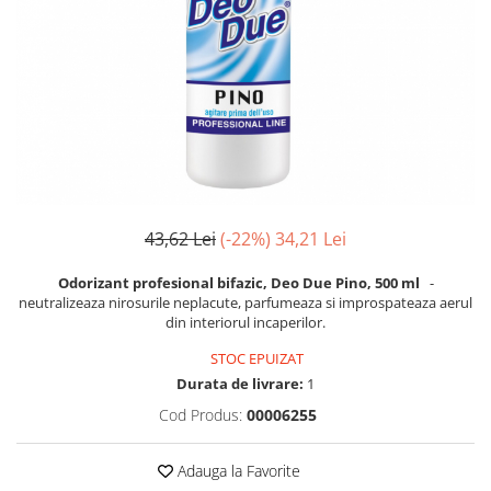
Fosa septica
Spalatoare geam
Ingrijire par
Cozi din lemn
Solutie desfundat tevi
Cozi telescopice
Cozi metalice
Curatare sticla, ferestre,oglinzi
Ustensile pardoseala
Cozi telescopice
Curatare suprafete exterioare
Suporturi cozi
Graffiti
AUTO
Terasa
Curatare exterioara
Detergenti diverse suprafete
Intretinere Interior
Covoare si tapiterii
Diverse auto
43,62 Lei
(-22%)
34,21 Lei
Curatare universala
Maturi
Detergenti speciali
Odorizant profesional bifazic, Deo Due Pino, 500 ml
-
Maturi clasice
neutralizeaza nirosurile neplacute, parfumeaza si improspateaza aerul
Echipamente electronice de birou
Maturi stradale
din interiorul incaperilor.
Inox
Farase
STOC EPUIZAT
Mobilier
Echipamente protectie
Durata de livrare:
1
Sobe si seminee
Articole ambalare
Cod Produs:
00006255
Detergenti ecologici
Imbracaminte de protectie
Detergenti pardoseli
Galeti
Adauga la Favorite
Ceara padoseala