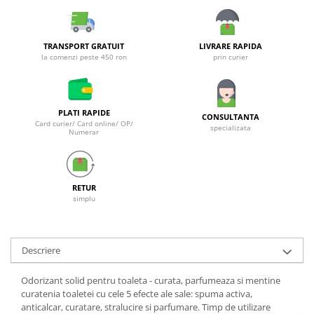
Galeti clasice
Lemn/ parchet/ laminat
Set mop + galeata
Piatra naturala/ placi ceramice
Perii
TRANSPORT GRATUIT
LIVRARE RAPIDA
Universal
la comenzi peste 450 ron
prin curier
Perie de tavan
Detergenti textile
Perii diverse
Balsam de rufe
Raclete
Aditivi spalare
PLATI RAPIDE
CONSULTANTA
Raclete geam
Card curier/ Card online/ OP/
Detergent de rufe
specializata
Numerar
Raclete pardoseala
Indepartare pete
Bureti
Parfum rufe
Detergenti ultraconcentrati
Bureti canelati
RETUR
simplu
Bureti metalici
Dezinfectanti, igienizanti
Bureti speciali
Insecticide
Bureti universali
Intretinere incaltaminte
Descriere
Accesorii baie si bucatarie
Odorizante
Accesorii pe coduri de culori
Odorizant solid pentru toaleta - curata, parfumeaza si mentine
Odorizante textile
curatenia toaletei cu cele 5 efecte ale sale: spuma activa,
Animale de companie
anticalcar, curatare, stralucire si parfumare. Timp de utilizare
Odorizante baie