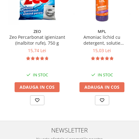
Pamatuf praf
Pompa apa masina de carotat
Pulverizatoare
ZEO
MPL
Pulverizatoare profesionale
Zeo Percarbonat igienizant
Amoniac lichid cu
(Inalbitor rufe), 750 g
detergent, solutie
Saci de menaj
igienizanta, 1.5 L
15,74 Lei
15,03 Lei
Sisteme mopuri preimpregnate
Sistem unica folosinta
Uscatoare maini
IN STOC
IN STOC
ADAUGA IN COS
ADAUGA IN COS
NEWSLETTER
Nu rata ofertele si promotiile noastre