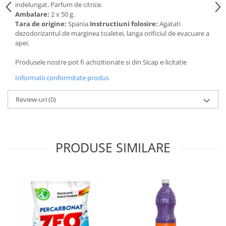
Articole de bucatarie si catering
indelungat. Parfum de citrice.
Odorizante Camera
Ambalare:
2 x 50 g.
Folii si ambalaje
Odorizante Speciale
Tara de origine:
Spania.
Instructiuni folosire:
Agatati
Pahare de unica folosinta
dezodorizantul de marginea toaletei, langa orificiul de evacuare a
PACHETE PROMO
apei.
Tacamuri de unica folosinta
Produse de curatare industriala
Vesela de unica folosinta
Produsele nostre pot fi achizitionate si din Sicap e-licitatie
Solutii de indepartarea cimentului
Dispensere
(decapanti)
Informatii conformitate produs
Dispensere folie
Review-uri
(0)
Dispensere hartie
Dispensere sapun
HARTIE
Hartie igienica
PRODUSE SIMILARE
Prosoape pliate
Role medicale
Role prosop
Manusi
Manusi medicale
Manusi menaj