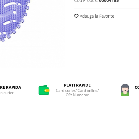
Cod Produs:
00004185
Adauga la Favorite
PLATI RAPIDE
RE RAPIDA
C
Card curier/ Card online/
in curier
OP/ Numerar