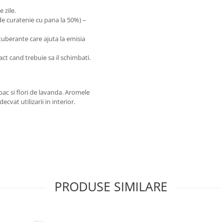
 zile.
de curatenie cu pana la 50%) –
otuberante care ajuta la emisia
xact cand trebuie sa il schimbati.
mbac si flori de lavanda. Aromele
cvat utilizarii in interior.
PRODUSE SIMILARE