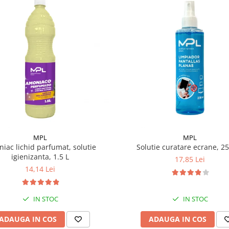
MPL
MPL
iac lichid parfumat, solutie
Solutie curatare ecrane, 2
igienizanta, 1.5 L
17,85 Lei
14,14 Lei
IN STOC
IN STOC
ADAUGA IN COS
ADAUGA IN COS