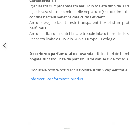
Caracteristici:
Galeti clasice
Lemn/ parchet/ laminat
Igienizeaza si improspateaza aerul din toaleta timp de 30 de
Set mop + galeata
Igienizeaza si elimina mirosurile neplacute (reduce timpul 
Piatra naturala/ placi ceramice
contine bacterii benefice care curata eficient.
Perii
Universal
Are un design eficient – este transparent, flexibil si are pr
Perie de tavan
parfumului.
Detergenti textile
Are un indicator al datei la care trebuie inlocuit – veti sti e
Perii diverse
Balsam de rufe
Respecta limitele COV din SUA si Europa – Ecologic
Raclete
Aditivi spalare
Raclete geam
Detergent de rufe
Descrierea parfumului de lavanda
: citrice, flori de bu
Raclete pardoseala
bogate sunt indulcite de parfumuri de vanilie si de mosc. Ade
Indepartare pete
Bureti
Parfum rufe
Produsele nostre pot fi achizitionate si din Sicap e-licitatie
Detergenti ultraconcentrati
Bureti canelati
Informatii conformitate produs
Bureti metalici
Dezinfectanti, igienizanti
Bureti speciali
Insecticide
Bureti universali
Intretinere incaltaminte
Accesorii baie si bucatarie
Odorizante
Accesorii pe coduri de culori
Odorizante textile
Animale de companie
Odorizante baie