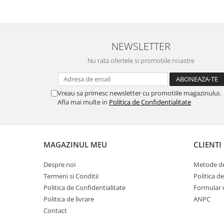
Pamatuf praf
Pompa apa masina de carotat
Pulverizatoare
NEWSLETTER
Pulverizatoare profesionale
Nu rata ofertele si promotiile noastre
Saci de menaj
Sisteme mopuri preimpregnate
Vreau sa primesc newsletter cu promotiile magazinului.
Afla mai multe in
Politica de Confidentialitate
Sistem unica folosinta
Uscatoare maini
MAGAZINUL MEU
CLIENTI
Despre noi
Metode de
Termeni si Conditii
Politica d
Politica de Confidentialitate
Formular 
Politica de livrare
ANPC
Contact