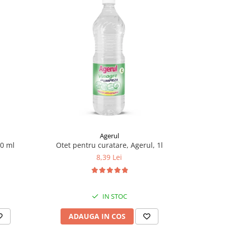
Agerul
50 ml
Otet pentru curatare, Agerul, 1l
Activator
8,39 Lei
IN STOC
ADAUGA IN COS
AD