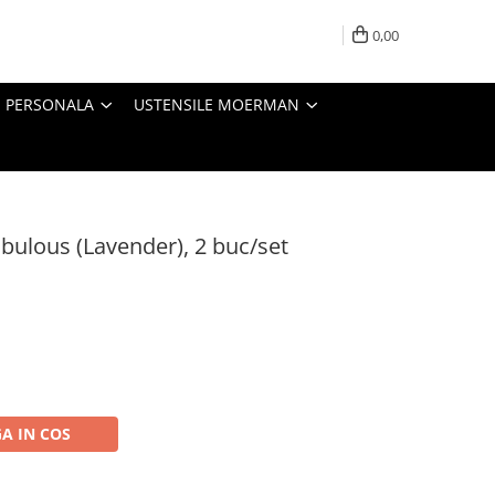
0,00
E PERSONALA
USTENSILE MOERMAN
abulous (Lavender), 2 buc/set
A IN COS