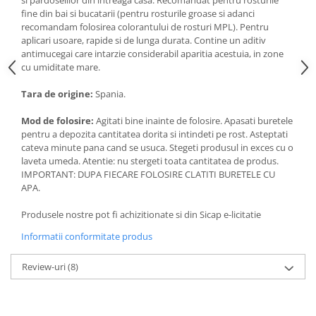
Articole de bucatarie si catering
Odorizante Camera
fine din bai si bucatarii (pentru rosturile groase si adanci
recomandam folosirea colorantului de rosturi MPL). Pentru
Folii si ambalaje
Odorizante Speciale
aplicari usoare, rapide si de lunga durata. Contine un aditiv
Pahare de unica folosinta
PACHETE PROMO
antimucegai care intarzie considerabil aparitia acestuia, in zone
Tacamuri de unica folosinta
cu umiditate mare.
Produse de curatare industriala
Vesela de unica folosinta
Solutii de indepartarea cimentului
Tara de origine:
Spania.
Dispensere
(decapanti)
Mod de folosire:
Agitati bine inainte de folosire. Apasati buretele
Dispensere folie
pentru a depozita cantitatea dorita si intindeti pe rost. Asteptati
Dispensere hartie
cateva minute pana cand se usuca. Stegeti produsul in exces cu o
Dispensere sapun
laveta umeda. Atentie: nu stergeti toata cantitatea de produs.
IMPORTANT: DUPA FIECARE FOLOSIRE CLATITI BURETELE CU
HARTIE
APA.
Hartie igienica
Produsele nostre pot fi achizitionate si din Sicap e-licitatie
Prosoape pliate
Informatii conformitate produs
Role medicale
Role prosop
Review-uri
(8)
Manusi
Manusi medicale
Manusi menaj