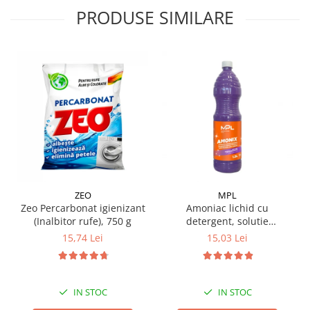
PRODUSE SIMILARE
Pamatuf praf
Pompa apa masina de carotat
Pulverizatoare
Pulverizatoare profesionale
Saci de menaj
Sisteme mopuri preimpregnate
Sistem unica folosinta
Uscatoare maini
ZEO
MPL
Zeo Percarbonat igienizant
Amoniac lichid cu
(Inalbitor rufe), 750 g
detergent, solutie
igienizanta, 1.5 L
15,74 Lei
15,03 Lei
IN STOC
IN STOC