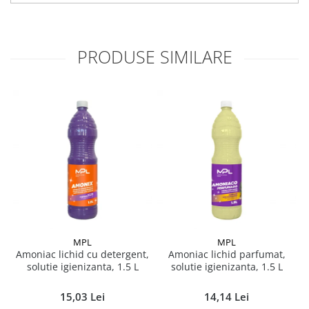
Pamatuf praf
Pompa apa masina de carotat
PRODUSE SIMILARE
Pulverizatoare
Pulverizatoare profesionale
Saci de menaj
Sisteme mopuri preimpregnate
Sistem unica folosinta
Uscatoare maini
MPL
MPL
Amoniac lichid cu detergent,
Amoniac lichid parfumat,
solutie igienizanta, 1.5 L
solutie igienizanta, 1.5 L
15,03 Lei
14,14 Lei