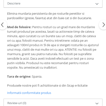
Articole de bucatarie si catering
Descriere
Odorizante Camera
Folii si ambalaje
Odorizante Speciale
Elimina murdaria persistenta de pe rosturile peretilor si
Pahare de unica folosinta
PACHETE PROMO
pardoselilor (gresie, faianta) atat din baie cat si din bucatarie.
Tacamuri de unica folosinta
Produse de curatare industriala
Mod de folosire:
Pentru rosturi cu un grad mare de murdarire
Vesela de unica folosinta
Solutii de indepartarea cimentului
turnati produsul pe acestea, lasati sa actioneze timp de cateva
Dispensere
(decapanti)
minute, apoi curatati cu un burete sau un mop, clatiti de cateva
ori cu apa; folositi manusi. Pentru intretinere: odata pe an
Dispensere folie
adaugati 100ml produs in 5l de apa si stergeti rosturile cu ajutorul
Dispensere hartie
unui mop, clatiti de mai multe ori cu apa. ATENTIE: nu folositi pe
Dispensere sapun
marmura, granit sau piatra naturala. Nu folositi pe suprafete
sensibile la acizi. Daca aveti indoieli efectuati un test pe o zona
HARTIE
putin vizibila. Produsul nu este recomandat pentru rosturi
Hartie igienica
vopsite. Nu amestecati cu inalbitori.
Prosoape pliate
Tara de origine:
Spania.
Role medicale
Role prosop
Produsele nostre pot fi achizitionate si din Sicap e-licitatie
Manusi
Informatii conformitate produs
Manusi medicale
Review-uri
(0)
Manusi menaj