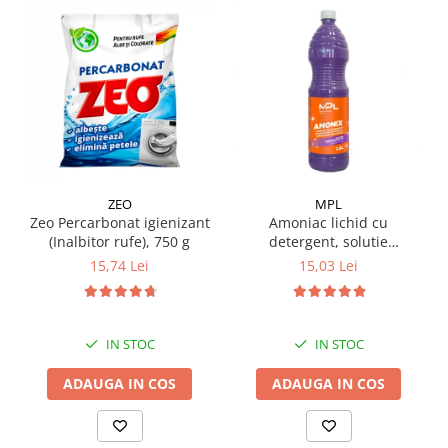
Pamatuf praf
Pompa apa masina de carotat
Pulverizatoare
Pulverizatoare profesionale
Saci de menaj
Sisteme mopuri preimpregnate
ZEO
MPL
Sistem unica folosinta
Zeo Percarbonat igienizant
Amoniac lichid cu
Uscatoare maini
(Inalbitor rufe), 750 g
detergent, solutie
igienizanta, 1.5 L
15,74 Lei
15,03 Lei
IN STOC
IN STOC
ADAUGA IN COS
ADAUGA IN COS