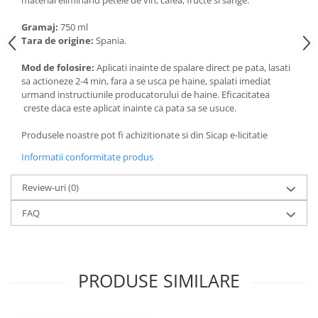
Articole de bucatarie si catering
Odorizante Camera
Gramaj:
750 ml
Folii si ambalaje
Odorizante Speciale
Tara de origine:
Spania.
Pahare de unica folosinta
PACHETE PROMO
Tacamuri de unica folosinta
Mod de folosire:
Aplicati inainte de spalare direct pe pata, lasati
Produse de curatare industriala
sa actioneze 2-4 min, fara a se usca pe haine, spalati imediat
Vesela de unica folosinta
Solutii de indepartarea cimentului
urmand instructiunile producatorului de haine. Eficacitatea
Dispensere
creste daca este aplicat inainte ca pata sa se usuce.
(decapanti)
Dispensere folie
Produsele noastre pot fi achizitionate si din Sicap e-licitatie
Dispensere hartie
Informatii conformitate produs
Dispensere sapun
HARTIE
Review-uri
(0)
Hartie igienica
FAQ
Prosoape pliate
Role medicale
Role prosop
PRODUSE SIMILARE
Manusi
Manusi medicale
Manusi menaj