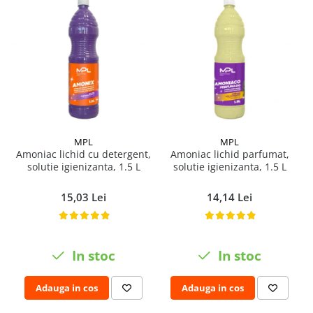
Pamatuf praf
Pompa apa masina de carotat
Pulverizatoare
Pulverizatoare profesionale
Saci de menaj
Sisteme mopuri preimpregnate
MPL
MPL
Sistem unica folosinta
Amoniac lichid cu detergent,
Amoniac lichid parfumat,
Uscatoare maini
solutie igienizanta, 1.5 L
solutie igienizanta, 1.5 L
15,03 Lei
14,14 Lei
In stoc
In stoc
Adauga in cos
Adauga in cos