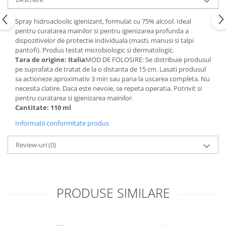
Articole de bucatarie si catering
Odorizante Camera
Folii si ambalaje
Spray hidroacloolic igienizant, formulat cu 75% alcool. Ideal
Odorizante Speciale
pentru curatarea mainilor si pentru igienizarea profunda a
Pahare de unica folosinta
PACHETE PROMO
dispozitivelor de protectie individuala (masti, manusi si talpi
Tacamuri de unica folosinta
pantofi). Produs testat microbiologic si dermatologic.
Produse de curatare industriala
Vesela de unica folosinta
Tara de origine: Italia
MOD DE FOLOSIRE: Se distribuie produsul
Solutii de indepartarea cimentului
pe suprafata de tratat de la o distanta de 15 cm. Lasati produsul
Dispensere
(decapanti)
sa actioneze aproximativ 3 min sau pana la uscarea completa. Nu
Dispensere folie
necesita clatire. Daca este nevoie, se repeta operatia. Potrivit si
pentru curatarea si igienizarea mainilor.
Dispensere hartie
Cantitate: 110 ml
Dispensere sapun
Informatii conformitate produs
HARTIE
Hartie igienica
Review-uri
(0)
Prosoape pliate
Role medicale
Role prosop
PRODUSE SIMILARE
Manusi
Manusi medicale
Manusi menaj