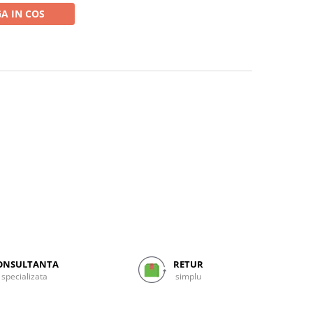
A IN COS
ONSULTANTA
RETUR
specializata
simplu