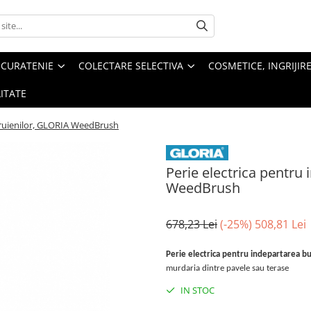
 CURATENIE
COLECTARE SELECTIVA
COSMETICE, INGRIJIR
ITATE
uruienilor, GLORIA WeedBrush
Perie electrica pentru
WeedBrush
678,23 Lei
(-25%)
508,81 Lei
Perie electrica pentru indepartarea 
murdaria dintre pavele sau terase
IN STOC