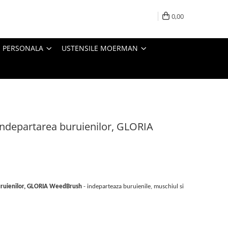
0,00
E PERSONALA
USTENSILE MOERMAN
 indepartarea buruienilor, GLORIA
buruienilor, GLORIA WeedBrush
- indeparteaza buruienile, muschiul si