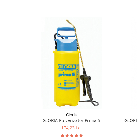
Pamatuf praf
Pompa apa masina de carotat
Pulverizatoare
Pulverizatoare profesionale
Saci de menaj
Sisteme mopuri preimpregnate
Sistem unica folosinta
Uscatoare maini
Gloria
GLORIA Pulverizator Prima 5
174,23 Lei