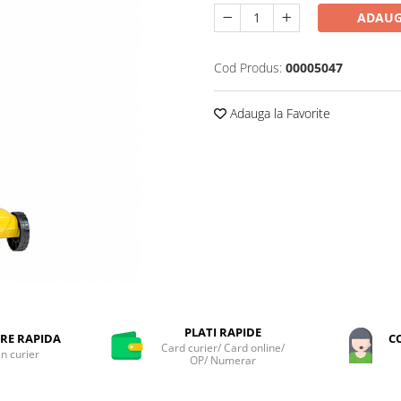
ADAUG
Cod Produs:
00005047
Adauga la Favorite
PLATI RAPIDE
RE RAPIDA
C
Card curier/ Card online/
in curier
OP/ Numerar