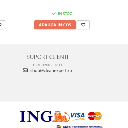
IN STOC
ADAUGA IN COS
AD
SUPORT CLIENTI
L - V - 8:00 - 16:00
shop@cleanexpert.ro