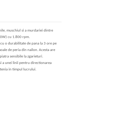
le, muschiul si a murdariei dintre
300W) cu 1.800 rpm.
 cu o durabilitate de pana la 3 ore pe
ale de peria din nailon. Acesta are
iatra sensibile la zgarieturi.
i a unei linii pentru directionarea
tenia in timpul lucrului.