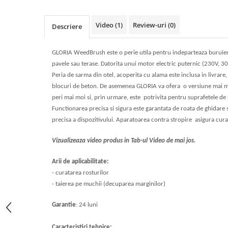
Galeti clasice
Lemn/ parchet/ laminat
Set mop + galeata
Piatra naturala/ placi ceramice
Video
(1)
Review-uri
(0)
Descriere
Perii
Universal
Perie de tavan
Detergenti textile
GLORIA WeedBrush este o perie utila pentru indeparteaza buruieni
Perii diverse
pavele sau terase. Datorita unui motor electric puternic (230V, 
Balsam de rufe
Raclete
Peria de sarma din otel, acoperita cu alama este inclusa in livrare,
Aditivi spalare
blocuri de beton. De asemenea GLORIA va ofera o versiune mai mo
Raclete geam
Detergent de rufe
peri mai moi si, prin urmare, este potrivita pentru suprafetele de p
Raclete pardoseala
Indepartare pete
Functionarea precisa si sigura este garantata de roata de ghidare s
Bureti
Parfum rufe
precisa a dispozitivului. Aparatoarea contra stropire asigura cura
Detergenti ultraconcentrati
Bureti canelati
Vizualizeaza video produs in Tab-ul Video de mai jos.
Bureti metalici
Dezinfectanti, igienizanti
Bureti speciali
Arii de aplicabilitate:
Insecticide
Bureti universali
- curatarea rosturilor
Intretinere incaltaminte
Accesorii baie si bucatarie
- taierea pe muchii (decuparea marginilor)
Odorizante
Accesorii pe coduri de culori
Garantie
: 24 luni
Odorizante textile
Animale de companie
Odorizante baie
Caracteristici tehnice: