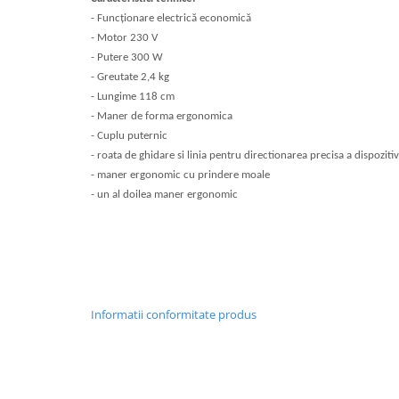
Articole de bucatarie si catering
Odorizante Camera
- Funcționare electrică economică
Folii si ambalaje
Odorizante Speciale
- Motor 230 V
Pahare de unica folosinta
- Putere 300 W
PACHETE PROMO
- Greutate 2,4 kg
Tacamuri de unica folosinta
Produse de curatare industriala
- Lungime 118 cm
Vesela de unica folosinta
Solutii de indepartarea cimentului
- Maner de forma ergonomica
Dispensere
(decapanti)
- Cuplu puternic
Dispensere folie
- roata de ghidare si linia pentru directionarea precisa a dispozitiv
- maner ergonomic cu prindere moale
Dispensere hartie
- un al doilea maner ergonomic
Dispensere sapun
HARTIE
Hartie igienica
Prosoape pliate
Role medicale
Informatii conformitate produs
Role prosop
Manusi
Manusi medicale
Manusi menaj