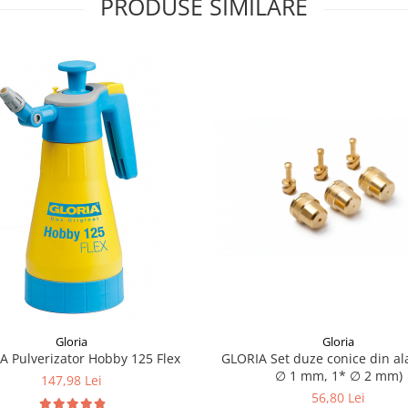
PRODUSE SIMILARE
Gloria
Gloria
GLORIA Pulverizator Hobby 125 Flex
GLORIA Set duze conice din alama ( 2*
∅ 1 mm, 1* ∅ 2 mm)
147,98 Lei
56,80 Lei