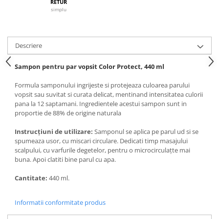
RETUR
Articole de bucatarie si catering
Odorizante Camera
simplu
Folii si ambalaje
Odorizante Speciale
Pahare de unica folosinta
PACHETE PROMO
Tacamuri de unica folosinta
Descriere
Produse de curatare industriala
Vesela de unica folosinta
Solutii de indepartarea cimentului
Sampon pentru par vopsit Color Protect, 440 ml
Dispensere
(decapanti)
Dispensere folie
Formula samponului ingrijeste si protejeaza culoarea parului
vopsit sau suvitat si curata delicat, mentinand intensitatea culorii
Dispensere hartie
pana la 12 saptamani. Ingredientele acestui sampon sunt in
Dispensere sapun
proportie de 88% de origine naturala
HARTIE
Instrucțiuni de utilizare:
Samponul se aplica pe parul ud si se
Hartie igienica
spumeaza usor, cu miscari circulare. Dedicati timp masajului
scalpului, cu varfurile degetelor, pentru o microcirculațte mai
Prosoape pliate
buna. Apoi clatiti bine parul cu apa.
Role medicale
Role prosop
Cantitate:
440 ml.
Manusi
Informatii conformitate produs
Manusi medicale
Manusi menaj