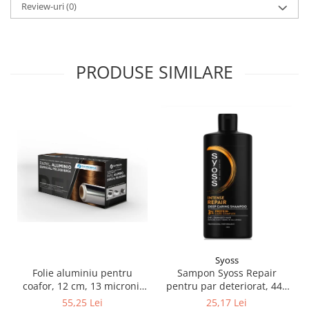
Review-uri
(0)
Pamatuf praf
Pompa apa masina de carotat
Pulverizatoare
PRODUSE SIMILARE
Pulverizatoare profesionale
Saci de menaj
Sisteme mopuri preimpregnate
Sistem unica folosinta
Uscatoare maini
Syoss
Folie aluminiu pentru
Sampon Syoss Repair
coafor, 12 cm, 13 microni,
pentru par deteriorat, 440
100 m
ml
55,25 Lei
25,17 Lei