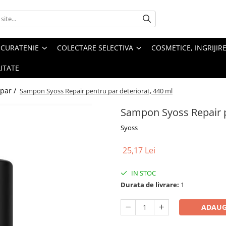
 CURATENIE
COLECTARE SELECTIVA
COSMETICE, INGRIJIR
ITATE
 par /
Sampon Syoss Repair pentru par deteriorat, 440 ml
Sampon Syoss Repair p
Syoss
25,17 Lei
IN STOC
Durata de livrare:
1
ADAUG