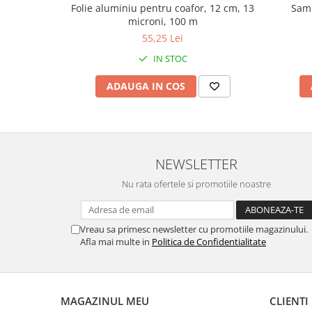
Folie aluminiu pentru coafor, 12 cm, 13
Samp
Pamatuf praf
microni, 100 m
Pompa apa masina de carotat
55,25 Lei
IN STOC
Pulverizatoare
Pulverizatoare profesionale
ADAUGA IN COS
Saci de menaj
Sisteme mopuri preimpregnate
Sistem unica folosinta
NEWSLETTER
Uscatoare maini
Nu rata ofertele si promotiile noastre
Vreau sa primesc newsletter cu promotiile magazinului.
Afla mai multe in
Politica de Confidentialitate
MAGAZINUL MEU
CLIENTI