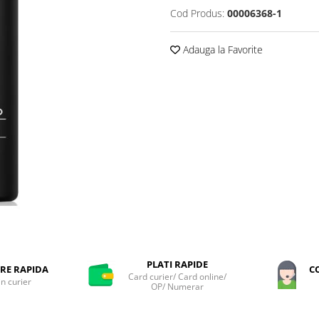
Cod Produs:
00006368-1
Adauga la Favorite
PLATI RAPIDE
RE RAPIDA
C
Card curier/ Card online/
in curier
OP/ Numerar