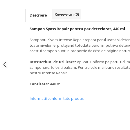
Galeti clasice
Lemn/ parchet/ laminat
Set mop + galeata
Piatra naturala/ placi ceramice
Review-uri
(0)
Descriere
Perii
Universal
Perie de tavan
Detergenti textile
Sampon Syoss Repair pentru par deteriorat, 440 ml
Perii diverse
Balsam de rufe
Samponul Syoss Intense Repair repara parul uscat si deterio
Raclete
Aditivi spalare
toate nivelurile, protejand totodata parul impotriva deterio
acestui sampon sunt in proportie de 88% de origine natur
Raclete geam
Detergent de rufe
Raclete pardoseala
Indepartare pete
Instrucțiuni de utilizare:
Aplicati uniform pe parul ud, mas
Bureti
samponare, folositi balsam. Pentru cele mai bune rezultate
Parfum rufe
nostru Intense Repair.
Detergenti ultraconcentrati
Bureti canelati
Bureti metalici
Cantitate:
440 ml.
Dezinfectanti, igienizanti
Bureti speciali
Insecticide
Bureti universali
Informatii conformitate produs
Intretinere incaltaminte
Accesorii baie si bucatarie
Odorizante
Accesorii pe coduri de culori
Odorizante textile
Animale de companie
Odorizante baie