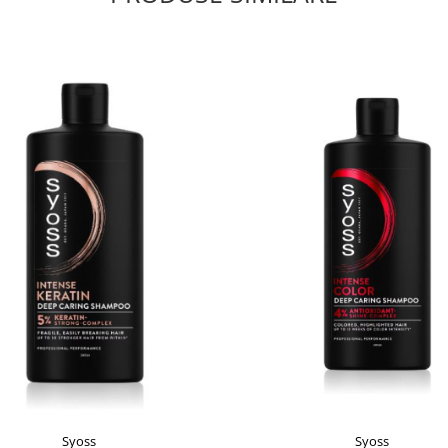
Syoss
Syoss