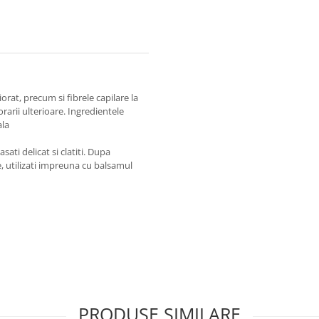
rat, precum si fibrele capilare la
rarii ulterioare. Ingredientele
ala
ati delicat si clatiti. Dupa
, utilizati impreuna cu balsamul
PRODUSE SIMILARE