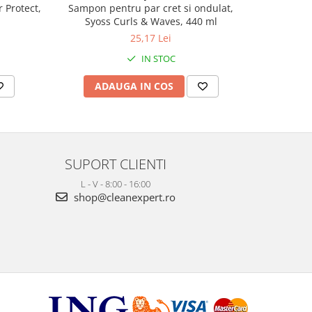
 Protect,
Sampon pe
Sampon pentru par cret si ondulat,
Syoss Curls & Waves, 440 ml
25,17 Lei
IN STOC
AD
ADAUGA IN COS
SUPORT CLIENTI
L - V - 8:00 - 16:00
shop@cleanexpert.ro