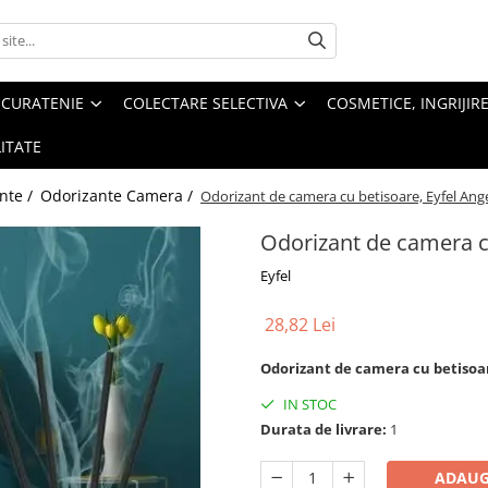
 CURATENIE
COLECTARE SELECTIVA
COSMETICE, INGRIJIR
ITATE
nte /
Odorizante Camera /
Odorizant de camera cu betisoare, Eyfel Ange
Odorizant de camera cu
Eyfel
28,82 Lei
Odorizant de camera cu betisoar
IN STOC
Durata de livrare:
1
ADAUG