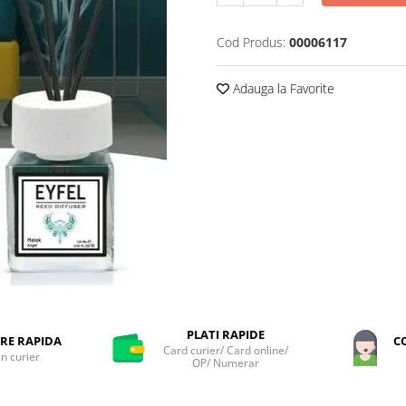
Cod Produs:
00006117
Adauga la Favorite
PLATI RAPIDE
RE RAPIDA
C
Card curier/ Card online/
in curier
OP/ Numerar