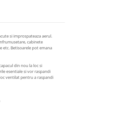
l
acute si improspateaza aerul.
 infrumusetare, cabinete
ise etc. Betisoarele pot emana
capacul din nou la loc si
ile esentiale si vor raspandi
 loc ventilat pentru a raspandi
e