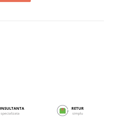
ONSULTANTA
RETUR
specializata
simplu