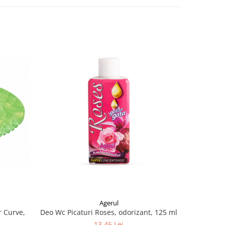
-22%
Agerul
 Curve,
Deo Wc Picaturi Roses, odorizant, 125 ml
Asevi Prim
13,46 Lei