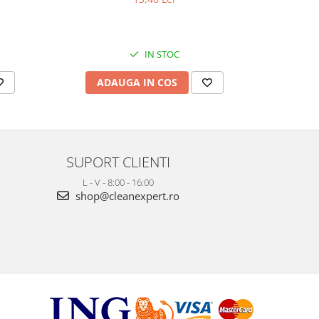
IN STOC
ADAUGA IN COS
AD
SUPORT CLIENTI
L - V - 8:00 - 16:00
shop@cleanexpert.ro