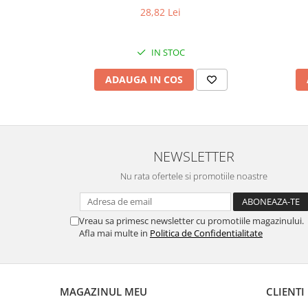
28,82 Lei
Pamatuf praf
Pompa apa masina de carotat
IN STOC
Pulverizatoare
Pulverizatoare profesionale
ADAUGA IN COS
Saci de menaj
Sisteme mopuri preimpregnate
Sistem unica folosinta
NEWSLETTER
Uscatoare maini
Nu rata ofertele si promotiile noastre
Vreau sa primesc newsletter cu promotiile magazinului.
Afla mai multe in
Politica de Confidentialitate
MAGAZINUL MEU
CLIENTI