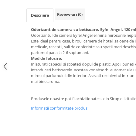
Galeti clasice
Lemn/ parchet/ laminat
Set mop + galeata
Piatra naturala/ placi ceramice
Review-uri
(0)
Descriere
Perii
Universal
Perie de tavan
Odorizant de camera cu betisoare, Eyfel Angel, 120 m
Detergenti textile
Odorizantul de camera Eyfel Angel elimina mirosurile nepl
Perii diverse
Balsam de rufe
Este ideal pentru casa, birou, camere de hotel, saloane de
Raclete
medicale, receptii, sali de conferinte sau spatii mari desch
Aditivi spalare
parfumul pana la 2-6 saptamani.
Raclete geam
Detergent de rufe
Mod de folosire:
Raclete pardoseala
Indepartare pete
Inlaturati capacul si scoateti dopul de plastic. Apoi, puneti 
Bureti
introduceti betisoarele. Acestea vor absorbi automat uleiur
Parfum rufe
mirosul parfumului din interior. Asezati recipientul intr-un
Detergenti ultraconcentrati
Bureti canelati
mai bine aroma.
Bureti metalici
Dezinfectanti, igienizanti
Bureti speciali
Insecticide
Produsele noastre pot fi achizitionate si din Sicap e-licitati
Bureti universali
Intretinere incaltaminte
Informatii conformitate produs
Accesorii baie si bucatarie
Odorizante
Accesorii pe coduri de culori
Odorizante textile
Animale de companie
Odorizante baie