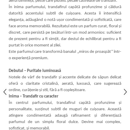
aerul dimineții, peste care plutesc petale catifelate de trandafir.
Pamatuf praf
În inima parfumului, trandafirul capătă profunzime și căldură
datorită accentului subtil de cuișoare. Acesta îi intensifică
Pompa apa masina de carotat
eleganța, adăugând o notă ușor condimentată și sofisticată, care
Pulverizatoare
face aroma memorabilă. Rezultatul este un parfum curat, floral și
discret, care persistă pe țesături într-un mod armonios: suficient
Pulverizatoare profesionale
de prezent pentru a fi simțit, dar destul de echilibrat pentru a fi
Saci de menaj
purtat în orice moment al zilei.
Sisteme mopuri preimpregnate
Este parfumul care transformă banalul „miros de proaspăt” într-
o experiență premium.
Sistem unica folosinta
Uscatoare maini
Debutul – Puritate luminoasă
Notele de vârf de trandafir și accente delicate de săpun delicat
oferă o claritate cristalină, aerată, luxoasă, care sugerează
ordine, curățenie și stil, fără a fi copleșitoare.
Inima – Trandafir cu caracter
În centrul parfumului, trandafirul capătă profunzime și
personalitate, susținut subtil de muguri de cuișoare. Această
atingere condimentată adaugă rafinament și diferențiază
parfumul de un simplu floral dulce. Devine mai complex,
sofisticat, și memorabil.