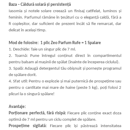
Baza – Căldură solară și persistență
Iasomia și notele solare creează un finisaj catifelat, luminos și
feminin. Parfumul rămâne în țesături cu o eleganță caldă, fără a
fi copleșitor, dar suficient de prezent încât să fie remarcat, dar
delicat în același timp.
Mod de folosire:
1 plic Zeo Parfum Rufe = 1 Spalare
1. Deschide: Taie un singur plic de 7 ml.
2. Toarnă: Pune întregul conținut direct în compartimentul
pentru balsam al mașinii de spălat (înainte de începerea ciclului).
3. Spală: Adaugă detergentul tău obișnuit și pornește programul
de spălare dorit.
4. Sfat util: Pentru o explozie și mai puternică de prospețime sau
pentru o cantitate mai mare de haine (peste 5 kg), poți folosi 2
plicuri la o singură spălare!
Avantaje:
Porționare perfectă, fără risipă:
Fiecare plic conține exact doza
optimă de 7 ml pentru un ciclu complet de spălare.
Prospețime sigilată:
Fiecare plic își păstrează intensitatea