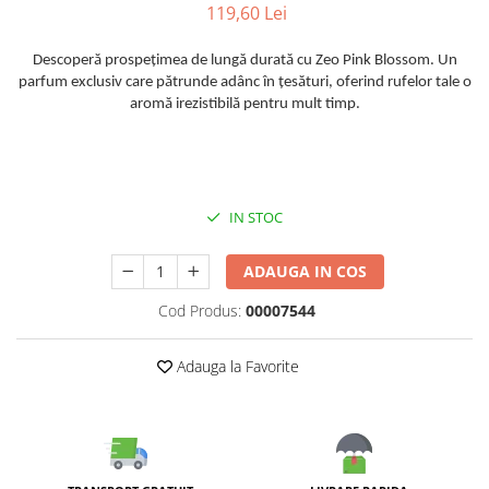
Galeti clasice
119,60 Lei
Lemn/ parchet/ laminat
Set mop + galeata
Piatra naturala/ placi ceramice
Descoperă prospețimea de lungă durată cu Zeo Pink Blossom. Un
Perii
Universal
parfum exclusiv care pătrunde adânc în țesături, oferind rufelor tale o
Perie de tavan
aromă irezistibilă pentru mult timp.
Detergenti textile
Perii diverse
Balsam de rufe
Raclete
Aditivi spalare
Raclete geam
Detergent de rufe
IN STOC
Raclete pardoseala
Indepartare pete
Bureti
Parfum rufe
ADAUGA IN COS
Detergenti ultraconcentrati
Bureti canelati
Cod Produs:
00007544
Bureti metalici
Dezinfectanti, igienizanti
Bureti speciali
Insecticide
Adauga la Favorite
Bureti universali
Intretinere incaltaminte
Accesorii baie si bucatarie
Odorizante
Accesorii pe coduri de culori
Odorizante textile
Animale de companie
Odorizante baie