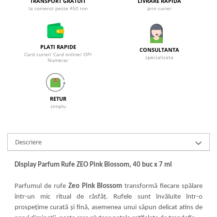
TRANSPORT GRATUIT
LIVRARE RAPIDA
Articole de bucatarie si catering
Odorizante Camera
la comenzi peste 450 ron
prin curier
Folii si ambalaje
Odorizante Speciale
Pahare de unica folosinta
PACHETE PROMO
Tacamuri de unica folosinta
PLATI RAPIDE
Produse de curatare industriala
CONSULTANTA
Card curier/ Card online/ OP/
Vesela de unica folosinta
specializata
Numerar
Solutii de indepartarea cimentului
Dispensere
(decapanti)
Dispensere folie
Dispensere hartie
RETUR
simplu
Dispensere sapun
HARTIE
Hartie igienica
Descriere
Prosoape pliate
Role medicale
Display Parfum Rufe ZEO Pink Blossom, 40 buc x 7 ml
Role prosop
Parfumul de rufe
Zeo Pink Blossom
transformă fiecare spălare
Manusi
într-un mic ritual de răsfăț. Rufele sunt învăluite într-o
Manusi medicale
prospețime curată și fină, asemenea unui săpun delicat atins de
Manusi menaj